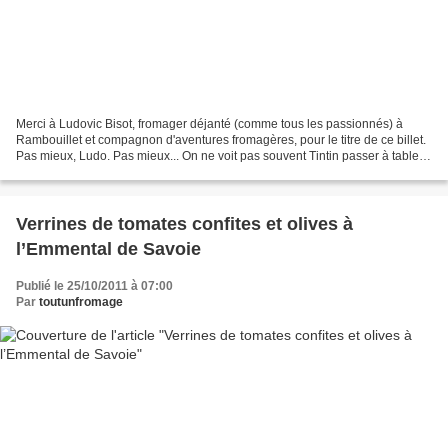
Merci à Ludovic Bisot, fromager déjanté (comme tous les passionnés) à
Rambouillet et compagnon d'aventures fromagères, pour le titre de ce billet.
Pas mieux, Ludo. Pas mieux... On ne voit pas souvent Tintin passer à table,
tout au long des 24 albums qui...
Verrines de tomates confites et olives à
l’Emmental de Savoie
Publié le 25/10/2011 à 07:00
Par
toutunfromage