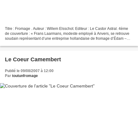
Titre : Fromage . Auteur : Willem Elsschot. Editeur : Le Castor Astral. 4ème
de couverture : « Frans Laarmans, modeste employé à Anvers, se retrouve
soudain représentant d’une entreprise hollandaise de fromage d’Édam –
avec dix mille fromages en dépôt...
Le Coeur Camembert
Publié le 09/08/2007 à 12:00
Par
toutunfromage