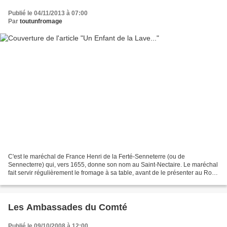
Publié le 04/11/2013 à 07:00
Par
toutunfromage
C'est le maréchal de France Henri de la Ferté-Senneterre (ou de
Sennecterre) qui, vers 1655, donne son nom au Saint-Nectaire. Le maréchal
fait servir régulièrement le fromage à sa table, avant de le présenter au Roi
Soleil. Sa majesté a l'air d'apprécier......
Les Ambassades du Comté
Publié le 09/10/2008 à 12:00