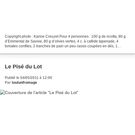
Copyright photo : Karine Creuzet Pour 4 personnes : 100 g de ricotta, 80 g
d’Emmental de Savoie, 80 g d’olives vertes, 4 c. à caféde tapenade, 4
tomates confites, 2 tranches de pain un peu rassis coupées en dés, 1
bouquet de persil, feuilles de mâche,...
Le Pisé du Lot
Publié le 04/05/2011 à 12:00
Par
toutunfromage