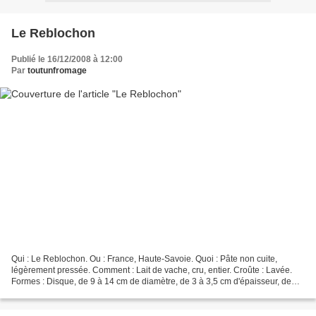
Le Reblochon
Publié le 16/12/2008 à 12:00
Par
toutunfromage
Qui : Le Reblochon. Ou : France, Haute-Savoie. Quoi : Pâte non cuite,
légèrement pressée. Comment : Lait de vache, cru, entier. Croûte : Lavée.
Formes : Disque, de 9 à 14 cm de diamètre, de 3 à 3,5 cm d'épaisseur, de
450 à 550 g. Matière Grasse : 45%....