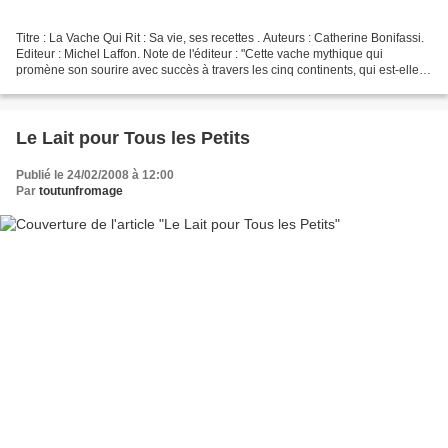
Titre : La Vache Qui Rit : Sa vie, ses recettes . Auteurs : Catherine Bonifassi.
Editeur : Michel Laffon. Note de l'éditeur : "Cette vache mythique qui
promène son sourire avec succès à travers les cinq continents, qui est-elle ?
Née dans le Jura un beau...
Le Lait pour Tous les Petits
Publié le 24/02/2008 à 12:00
Par
toutunfromage