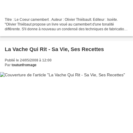
Titre : Le Coeur camembert . Auteur : Olivier Thiébault. Editeur : Isoète.
"Olivier Thiébaut propose un livre voué au camembert d'une tonalité
différente. S'il donne à nouveau un condensé des techniques de fabrication,
son travail s'attache essentiellement...
La Vache Qui Rit - Sa Vie, Ses Recettes
Publié le 24/05/2008 à 12:00
Par
toutunfromage