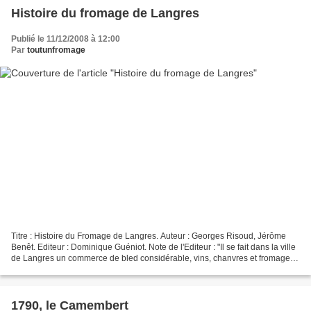
Histoire du fromage de Langres
Publié le 11/12/2008 à 12:00
Par
toutunfromage
Titre : Histoire du Fromage de Langres. Auteur : Georges Risoud, Jérôme
Benêt. Editeur : Dominique Guéniot. Note de l'Editeur : "Il se fait dans la ville
de Langres un commerce de bled considérable, vins, chanvres et fromages
d'excellente qualité ". Dès...
1790, le Camembert