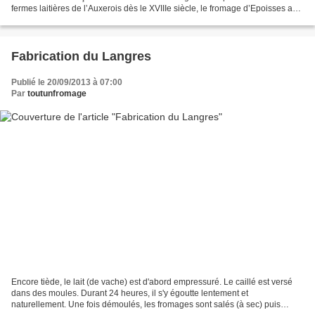
fermes laitières de l’Auxerois dès le XVIIIe siècle, le fromage d’Epoisses a
été très tôt reconnu pour sa...
Fabrication du Langres
Publié le 20/09/2013 à 07:00
Par
toutunfromage
Encore tiède, le lait (de vache) est d'abord empressuré. Le caillé est versé
dans des moules. Durant 24 heures, il s'y égoutte lentement et
naturellement. Une fois démoulés, les fromages sont salés (à sec) puis