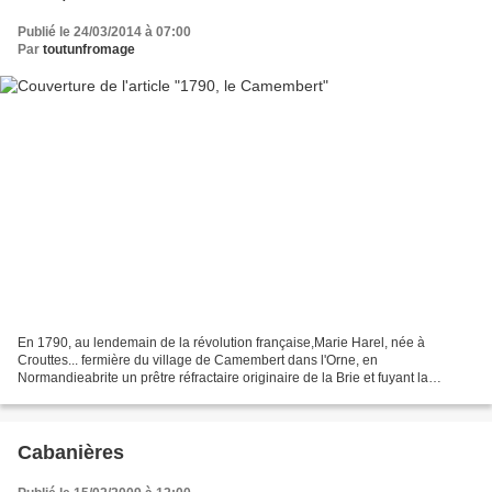
Publié le 24/03/2014 à 07:00
Par
toutunfromage
En 1790, au lendemain de la révolution française,Marie Harel, née à
Crouttes... fermière du village de Camembert dans l'Orne, en
Normandieabrite un prêtre réfractaire originaire de la Brie et fuyant la
Terreur. Celui-ci lui confie les secrets de l'affinage...
Cabanières