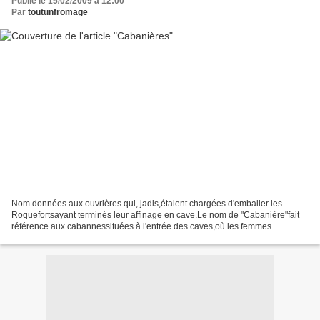
Publié le 15/02/2009 à 12:00
Par
toutunfromage
Nom données aux ouvrières qui, jadis,étaient chargées d'emballer les
Roquefortsayant terminés leur affinage en cave.Le nom de "Cabanière"fait
référence aux cabannessituées à l'entrée des caves,où les femmes
pouvaient se reposer. Deux ou trois choses que...