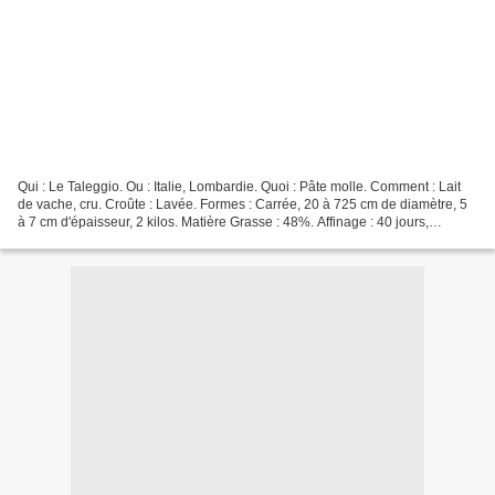
Qui : Le Taleggio. Ou : Italie, Lombardie. Quoi : Pâte molle. Comment : Lait
de vache, cru. Croûte : Lavée. Formes : Carrée, 20 à 725 cm de diamètre, 5
à 7 cm d'épaisseur, 2 kilos. Matière Grasse : 48%. Affinage : 40 jours,
environ. Saveur : Fruitée....