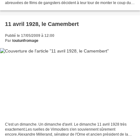
abreuvées de films de gangsters décident à leur tour de monter le coup du
siècle et de faire un casse dans...
11 avril 1928, le Camembert
Publié le 17/05/2009 à 12:00
Par
toutunfromage
C'est un dimanche. Un dimanche d'avril. Le dimanche 11 avril 1928 très
exactement.Les ruelles de Vimoutiers s'en souviennent sûrement
encore.Alexandre Millerand, sénateur de l'Orne et ancien président de la
République, inaugure la statue érigée à la mémoire...