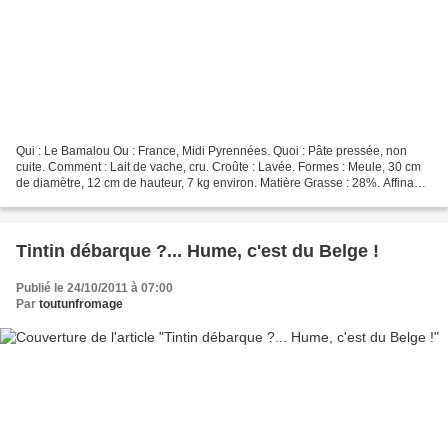
Qui : Le Bamalou Ou : France, Midi Pyrennées. Quoi : Pâte pressée, non
cuite. Comment : Lait de vache, cru. Croûte : Lavée. Formes : Meule, 30 cm
de diamètre, 12 cm de hauteur, 7 kg environ. Matière Grasse : 28%. Affinage
: 3 mois. Saveur : Fruitée et...
Tintin débarque ?... Hume, c'est du Belge !
Publié le 24/10/2011 à 07:00
Par
toutunfromage