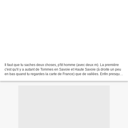
Il faut que tu saches deux choses, p'tit homme (avec deux m). La première
c'est qu'il y a autant de Tommes en Savoie et Haute Savoie (à droite un peu
en bas quand tu regardes la carte de France) que de vallées. Enfin presque.
La Tomme de Savoie, on la...