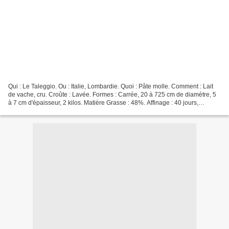
Qui : Le Taleggio. Ou : Italie, Lombardie. Quoi : Pâte molle. Comment : Lait
de vache, cru. Croûte : Lavée. Formes : Carrée, 20 à 725 cm de diamètre, 5
à 7 cm d'épaisseur, 2 kilos. Matière Grasse : 48%. Affinage : 40 jours,
environ. Saveur : Fruitée....