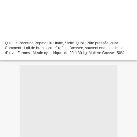
Qui : Le Pecorino Pepato Ou : Italie, Sicile. Quoi : Pâte pressée, cuite.
Comment : Lait de brebis, cru. Croûte : Brossée, souvent enduite d'huile
d'olive. Formes : Meule cylindrique, de 20 à 30 kg. Matière Grasse : 50%.
Affinage : Au moins 12 mois. Saveur...