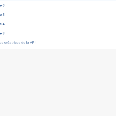
e 6
e 5
e 4
e 3
s créatrices de la VF !
e 2
e 1
e Mektoub My Love arrive enfin ! Rencontre avec Shaïn Boumedine et Sal
i : après Toni en famille
elle réalise le bouleversant Dites lui que je l'aime
ais ! Rencontre autour de Vie privée de Rebecca Zlotowski
 de Marguerite, Grave... Rencontre avec Ella Rumpf