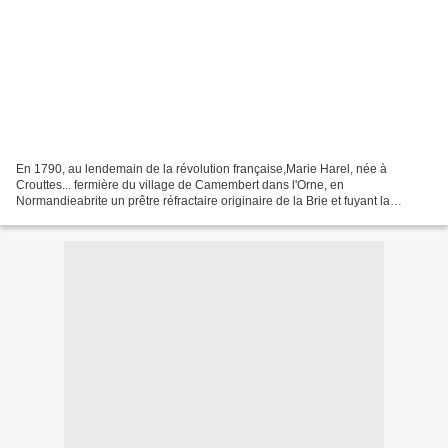
En 1790, au lendemain de la révolution française,Marie Harel, née à
Crouttes... fermière du village de Camembert dans l'Orne, en
Normandieabrite un prêtre réfractaire originaire de la Brie et fuyant la
Terreur. Celui-ci lui confie les secrets de l'affinage...