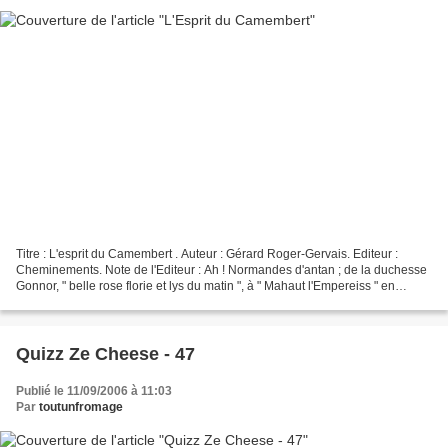
Titre : L'esprit du Camembert . Auteur : Gérard Roger-Gervais. Editeur :
Cheminements. Note de l'Editeur : Ah ! Normandes d'antan ; de la duchesse
Gonnor, " belle rose florie et lys du matin ", à " Mahaut l'Empereiss " en
passant par Elvire d'Evreux,...
Quizz Ze Cheese - 47
Publié le 11/09/2006 à 11:03
Par
toutunfromage