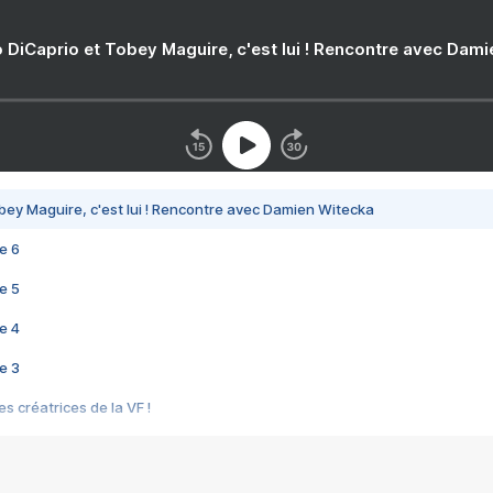
 DiCaprio et Tobey Maguire, c'est lui ! Rencontre avec Dam
bey Maguire, c'est lui ! Rencontre avec Damien Witecka
e 6
e 5
e 4
e 3
s créatrices de la VF !
e 2
e 1