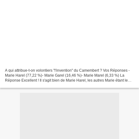
A qui attribue-t-on volontiers "l'invention" du Camembert ? Vos Réponses -
Marie Harel (77,22 %)- Marie Garel (16,46 %)- Marie Marel (6,33 %) La
Réponse Excellent ! Il s'agit bien de Marie Harel, les autres Marie étant le
fruit de mon imagination... Pour...