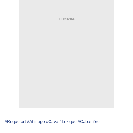
Publicité
#Roquefort
#Affinage
#Cave
#Lexique
#Cabanière