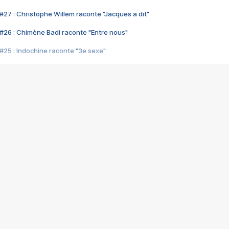
#27 : Christophe Willem raconte "Jacques a dit"
#26 : Chimène Badi raconte "Entre nous"
#25 : Indochine raconte "3e sexe"
#24 : Zaho raconte "C'est chelou"
#23 : Patrick Bruel raconte "Au café des délices"
#22 : Kyo raconte "Le chemin"
#21 : Nolwenn Leroy raconte "Cassé"
#20 : Patrick Hernandez raconte "Born to be alive"
#19 : Lorie raconte "Près de moi"
#18 : Michael Jones raconte "A nos actes manqués" (avec Jean-Jacque
#17 : Khaled raconte "Aïcha"
#16 : Corneille raconte "Parce qu'on vient de loin"