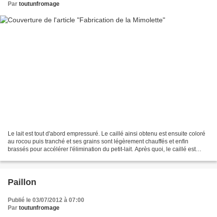
Par
toutunfromage
Le lait est tout d'abord empressuré. Le caillé ainsi obtenu est ensuite coloré
au rocou puis tranché et ses grains sont légèrement chauffés et enfin
brassés pour accélérer l'élimination du petit-lait. Après quoi, le caillé est
moulé par pression et salé...
Paillon
Publié le 03/07/2012 à 07:00
Par
toutunfromage