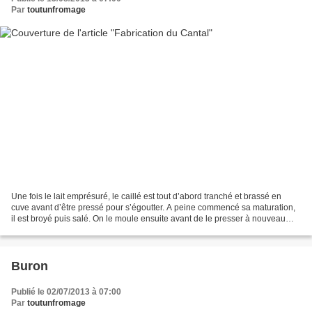
Par
toutunfromage
Une fois le lait emprésuré, le caillé est tout d’abord tranché et brassé en
cuve avant d’être pressé pour s’égoutter. A peine commencé sa maturation,
il est broyé puis salé. On le moule ensuite avant de le presser à nouveau
pendant 48 heures. Une fois...
Buron
Publié le 02/07/2013 à 07:00
Par
toutunfromage