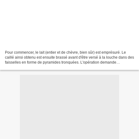
Pour commencer, le lait (entier et de chèvre, bien sûr) est emprésuré. Le
caillé ainsi obtenu est ensuite brassé avant d'être versé à la louche dans des
faisselles en forme de pyramides tronquées. L'opération demande
beaucoup de délicatesse pour que le...