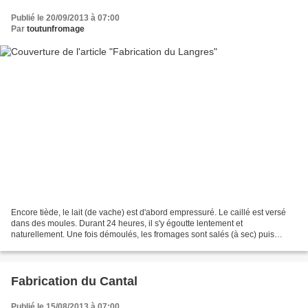
Publié le 20/09/2013 à 07:00
Par
toutunfromage
Encore tiède, le lait (de vache) est d'abord empressuré. Le caillé est versé
dans des moules. Durant 24 heures, il s'y égoutte lentement et
naturellement. Une fois démoulés, les fromages sont salés (à sec) puis
placés à sècher sur des grilles (autrefois,...
Fabrication du Cantal
Publié le 15/08/2013 à 07:00