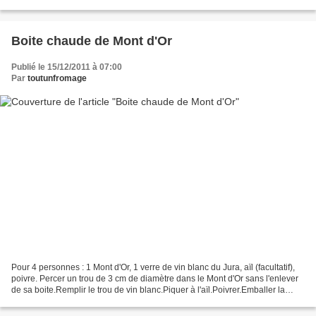
dans une grande cocotte.Ajouter...
Boite chaude de Mont d'Or
Publié le 15/12/2011 à 07:00
Par
toutunfromage
Pour 4 personnes : 1 Mont d'Or, 1 verre de vin blanc du Jura, aïl (facultatif),
poivre. Percer un trou de 3 cm de diamètre dans le Mont d'Or sans l'enlever
de sa boite.Remplir le trou de vin blanc.Piquer à l'aïl.Poivrer.Emballer la
boite dans une feuille...