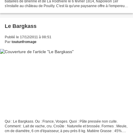
batailles de Brienne et de La Rodhière le 6 février 1814, Napoléon 1er
s'installe au château de Pouilly. C'est là qu'une paysanne offre à l'empereur
un fromage de Barberey, rare en cette...
Le Bargkass
Publié le 17/12/2011 à 08:51
Par
toutunfromage
Qui : Le Bargkass. Ou : France, Vosges. Quoi : Pâte pressée non cuite.
Comment : Lait de vache, cru. Croûte : Naturelle et brossée. Formes : Meule,
cm de diamètre, 6 cm d'épaisseur, à peu près 8 kg. Matière Grasse : 45%.