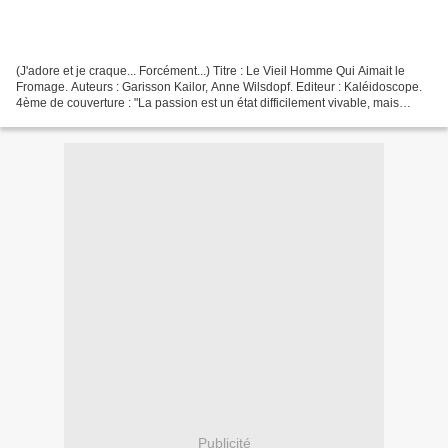
(J'adore et je craque... Forcément...) Titre : Le Vieil Homme Qui Aimait le
Fromage. Auteurs : Garisson Kailor, Anne Wilsdopf. Editeur : Kaléidoscope.
4ème de couverture : "La passion est un état difficilement vivable, mais
lorsqu'elle a pour objet le...
Publicité