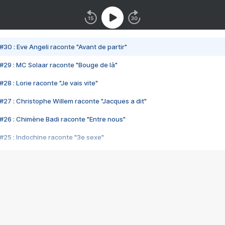
#30 : Eve Angeli raconte "Avant de partir"
#29 : MC Solaar raconte "Bouge de là"
28 : Lorie raconte "Je vais vite"
#27 : Christophe Willem raconte "Jacques a dit"
#26 : Chimène Badi raconte "Entre nous"
#25 : Indochine raconte "3e sexe"
#24 : Zaho raconte "C'est chelou"
#23 : Patrick Bruel raconte "Au café des délices"
#22 : Kyo raconte "Le chemin"
#21 : Nolwenn Leroy raconte "Cassé"