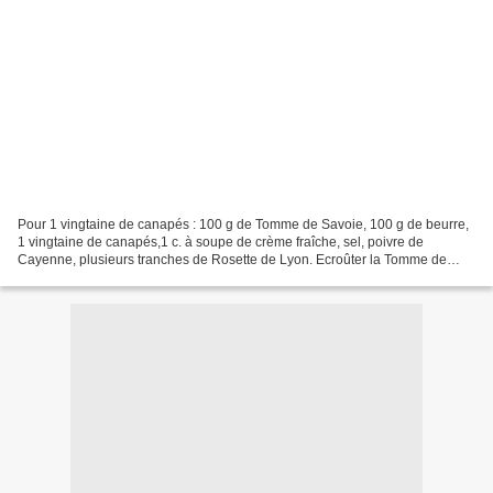
Pour 1 vingtaine de canapés : 100 g de Tomme de Savoie, 100 g de beurre,
1 vingtaine de canapés,1 c. à soupe de crème fraîche, sel, poivre de
Cayenne, plusieurs tranches de Rosette de Lyon. Ecroûter la Tomme de
Savoie La râper. Mélanger ensemble le beurre,...