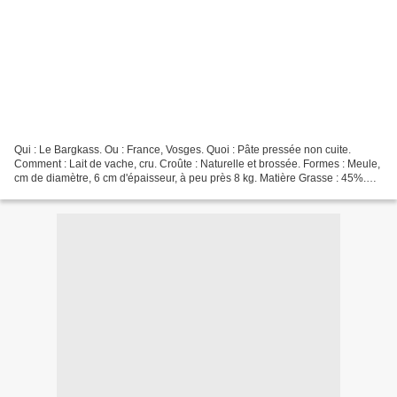
Qui : Le Bargkass. Ou : France, Vosges. Quoi : Pâte pressée non cuite.
Comment : Lait de vache, cru. Croûte : Naturelle et brossée. Formes : Meule,
cm de diamètre, 6 cm d'épaisseur, à peu près 8 kg. Matière Grasse : 45%.
Affinage : 2 mois minimum. Saveur...