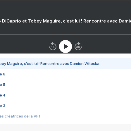
 DiCaprio et Tobey Maguire, c'est lui ! Rencontre avec Dam
bey Maguire, c'est lui ! Rencontre avec Damien Witecka
e 6
e 5
e 4
e 3
s créatrices de la VF !
e 2