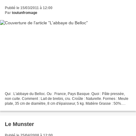
Publié le 15/03/2011 à 12:00
Par
toutunfromage
Qui : L'abbaye du Belloc. Ou : France, Pays Basque. Quoi : Pâte pressée,
non cuite. Comment : Lait de brebis, cru. Croûte : Naturelle. Formes : Meule
plate, 35 cm de diamètre, 8 cm d'épaisseur, 5 kg. Matière Grasse : 50%.
Affinage : 6 mois Saveur : Fruitée...
Le Munster
Publié le 25/04/2008 à 12:00