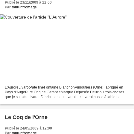
Publié le 23/11/2009 à 12:00
Par
toutunfromage
L'AuroreLivarotPate fineFontaine BlanchonVimoutiers (Orne)Fabriqué en
Pays d'AugePure Origine GarantieMarque Déposée Deux ou trois choses
que je sais du Livarot Fabrication du Livarot Le Livarot passe à table Le
Livarot s'étiquette Une histoire ?... La...
Le Coq de l'Orne
Publié le 24/05/2009 à 12:00
Par
toutunfromage