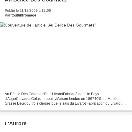
Publié le 11/12/2009 à 12:00
Par
toutunfromage
Au Délice Des GourmetsPetit LivarotFabriqué dans le Pays
d'AugeCalvadosColas - LebaillyMaison fondée en 186740% de Matière
Grasse Deux ou trois choses que je sais du Livarot Fabrication du Livarot Le
Livarot passe à table Le Livarot s'étiquette Une histoire...
L'Aurore