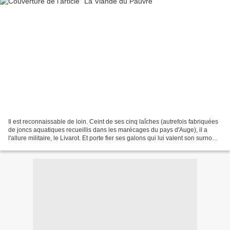
Il est reconnaissable de loin. Ceint de ses cinq laîches (autrefois fabriquées
de joncs aquatiques recueillis dans les marécages du pays d'Auge), il a
l'allure militaire, le Livarot. Et porte fier ses galons qui lui valent son surnom
de Colonel. Mais...