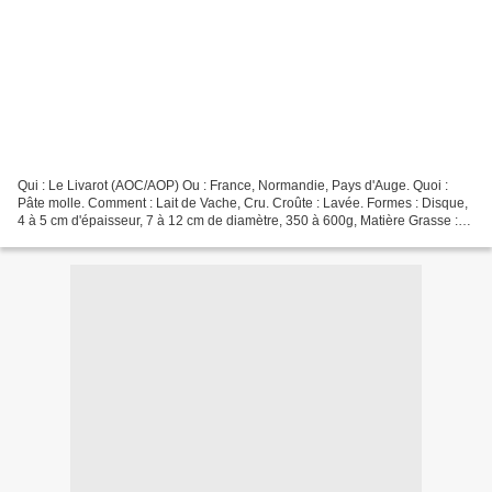
Qui : Le Livarot (AOC/AOP) Ou : France, Normandie, Pays d'Auge. Quoi :
Pâte molle. Comment : Lait de Vache, Cru. Croûte : Lavée. Formes : Disque,
4 à 5 cm d'épaisseur, 7 à 12 cm de diamètre, 350 à 600g, Matière Grasse :
22%. Affinage : 2 à 4 mois. Saveur...