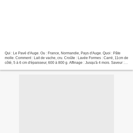
Qui : Le Pavé d'Auge. Ou : France, Normandie, Pays d'Auge. Quoi : Pâte
molle. Comment : Lait de vache, cru. Croûte : Lavée Formes : Carré, 11cm de
côté, 5 à 6 cm d'épaisseur, 600 à 800 g. Affinage : Jusqu'à 4 mois. Saveur :
Prononcée, légèrement amer....