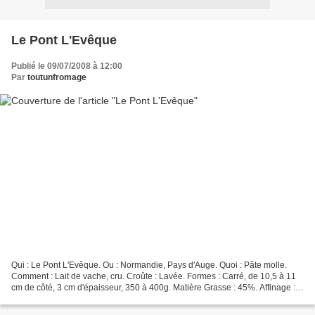
Le Pont L'Evêque
Publié le 09/07/2008 à 12:00
Par
toutunfromage
Qui : Le Pont L'Evêque. Ou : Normandie, Pays d'Auge. Quoi : Pâte molle.
Comment : Lait de vache, cru. Croûte : Lavée. Formes : Carré, de 10,5 à 11
cm de côté, 3 cm d'épaisseur, 350 à 400g. Matière Grasse : 45%. Affinage :
De 13 jours à 6 semaines. Saveur...