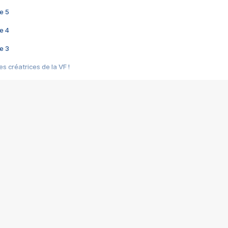
e 5
e 4
e 3
s créatrices de la VF !
e 2
e 1
e Mektoub My Love arrive enfin ! Rencontre avec Shaïn Boumedine et Sal
i : après Toni en famille
elle réalise le bouleversant Dites lui que je l'aime
ais ! Rencontre autour de Vie privée de Rebecca Zlotowski
 de Marguerite, Grave... Rencontre avec Ella Rumpf
 Les Rêveurs, un film intime sur la santé mentale