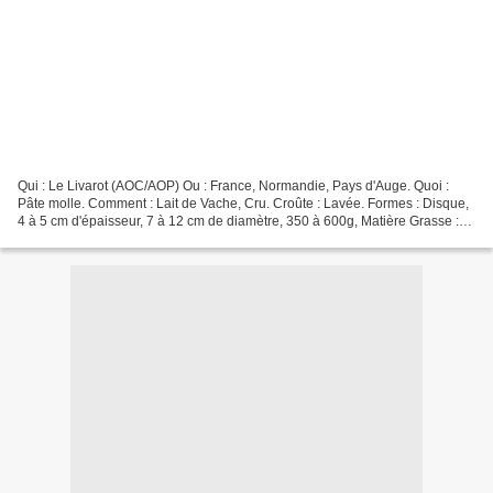
Qui : Le Livarot (AOC/AOP) Ou : France, Normandie, Pays d'Auge. Quoi :
Pâte molle. Comment : Lait de Vache, Cru. Croûte : Lavée. Formes : Disque,
4 à 5 cm d'épaisseur, 7 à 12 cm de diamètre, 350 à 600g, Matière Grasse :
22%. Affinage : 2 à 4 mois. Saveur...