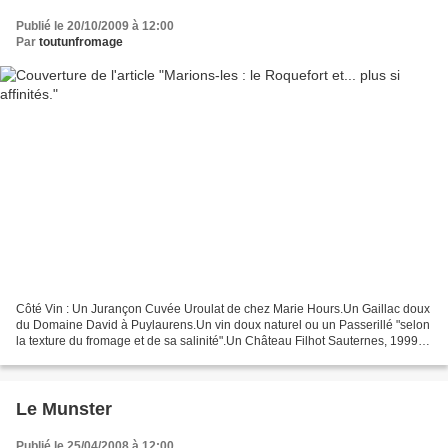
Publié le 20/10/2009 à 12:00
Par
toutunfromage
Côté Vin : Un Jurançon Cuvée Uroulat de chez Marie Hours.Un Gaillac doux
du Domaine David à Puylaurens.Un vin doux naturel ou un Passerillé "selon
la texture du fromage et de sa salinité".Un Château Filhot Sauternes, 1999
"notes de botrytis qui iront...
Le Munster
Publié le 25/04/2008 à 12:00