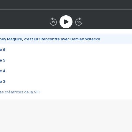
bey Maguire, c'est lui ! Rencontre avec Damien Witecka
e 6
e 5
e 4
e 3
s créatrices de la VF !
e 2
e 1
e Mektoub My Love arrive enfin ! Rencontre avec Shaïn Boumedine et Sal