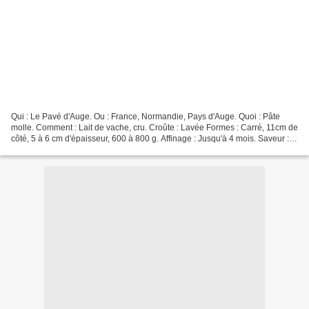
Qui : Le Pavé d'Auge. Ou : France, Normandie, Pays d'Auge. Quoi : Pâte
molle. Comment : Lait de vache, cru. Croûte : Lavée Formes : Carré, 11cm de
côté, 5 à 6 cm d'épaisseur, 600 à 800 g. Affinage : Jusqu'à 4 mois. Saveur :
Prononcée, légèrement amer....