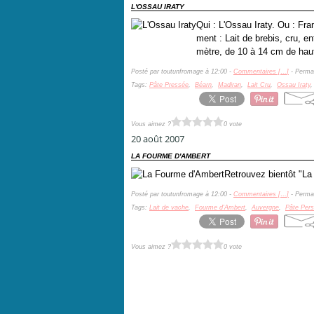
L'OSSAU IRATY
Qui : L'Ossau Iraty. Ou : Fr
ment : Lait de brebis, cru, e
mètre, de 10 à 14 cm de hau
Posté par toutunfromage à 12:00 -
Commentaires [
…
]
- Permal
Tags:
Pâte Pressée
,
Béarn
,
Madiran
,
Lait Cru
,
Ossau Iraty
Vous aimez ?
0 vote
20 août 2007
LA FOURME D'AMBERT
Retrouvez bientôt "L
Posté par toutunfromage à 12:00 -
Commentaires [
…
]
- Permal
Tags:
Lait de vache
,
Fourme d'Ambert
,
Auvergne
,
Pâte Persi
Vous aimez ?
0 vote