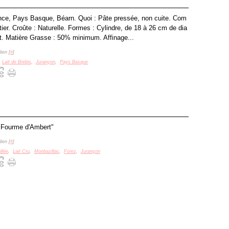
ance, Pays Basque, Béarn. Quoi : Pâte pressée, non cuite. Com
ntier. Croûte : Naturelle. Formes : Cylindre, de 18 à 26 cm de dia
t. Matière Grasse : 50% minimum. Affinage...
ien [
#
]
,
Lait de Brebis
,
Jurançon
,
Pays Basque
a Fourme d'Ambert"
ien [
#
]
llée
,
Lait Cru
,
Monbazillac
,
Forez
,
Jurançon