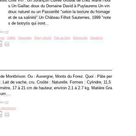
Côté Vin : Un Jurançon Cuvée Uroulat de chez Marie Hour
s.Un Gaillac doux du Domaine David à Puylaurens.Un vin
doux naturel ou un Passerillé "selon la texture du fromage
et de sa salinité".Un Château Filhot Sauternes, 1999 "note
s de botrytis qui iront...
ien [
#
]
çon
,
Gaillac
,
Rivesaltes
,
Maury Ambré
,
Pain au Noix
,
Marions-les
,
Sauternes
de Montbrison. Ou : Auvergne, Monts du Forez. Quoi : Pâte per
 Lait de vache, cru. Croûte : Naturelle. Formes : Cylindre, 11,5
mètre, 17 à 21 cm de hauteur, environ 2,1 à 2.7 kg. Matière Gra
um....
ien [
#
]
e Montbrison