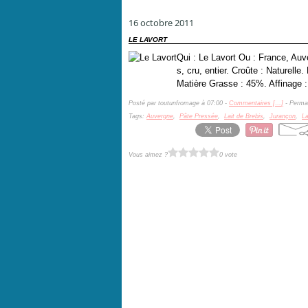
16 octobre 2011
LE LAVORT
Qui : Le Lavort Ou : France, Auv
s, cru, entier. Croûte : Naturell
Matière Grasse : 45%. Affinage : 
Posté par toutunfromage à 07:00 -
Commentaires [
…
]
- Permal
Tags:
Auvergne
,
Pâte Pressée
,
Lait de Brebis
,
Jurançon
,
La
Vous aimez ?
0 vote