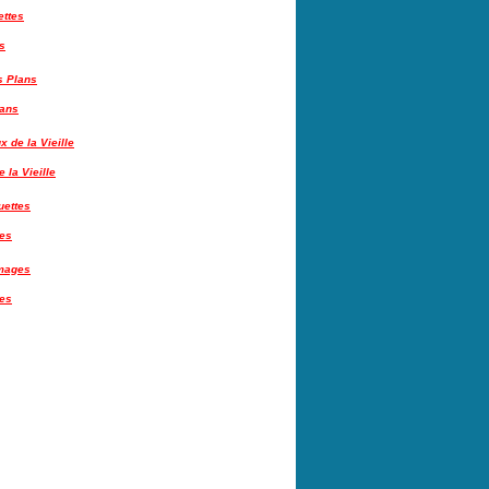
s
lans
 la Vieille
tes
es