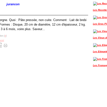
jurancon
Les Recette
ergne. Quoi : Pâte pressée, non cuite. Comment : Lait de brebi
Les Gros P
e. Formes : Disque, 20 cm de diamètre, 12 cm d'épaisseur, 2 kg.
3 à 6 mois, voire plus. Saveur...
ien [
#
]
Les Vieux de
vort
Les Etiquet
Les Fromag