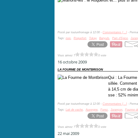
Posté par toutunfromage à 12:00 -
Commentaires [
…
]
- Permal
Tags:
noix
,
Roquefort
,
Tokay
,
Banyuls
,
Pain d'Epice
,
Juran
Vous aimez ?
0 vote
16 octobre 2009
LA FOURME DE MONTBRISON
Qui : La Fourme 
sillée. Comment :
à 14,5 cm de dia
sse : 52% minim
Posté par toutunfromage à 12:00 -
Commentaires [
…
]
- Permal
Tags:
Lait de vache
,
Auvergne
,
Forez
,
Jurançon
,
Fourme d
Vous aimez ?
0 vote
22 mai 2009