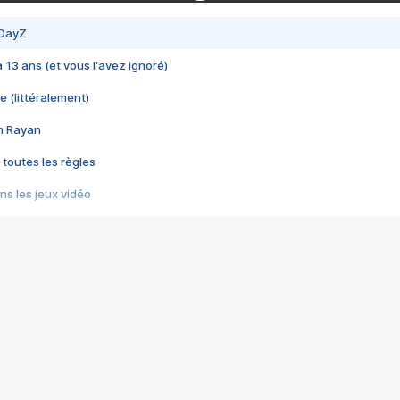
 DayZ
 a 13 ans (et vous l'avez ignoré)
e (littéralement)
im Rayan
 toutes les règles
s les jeux vidéo
us choquant de Rockstar ? - Le scandale BULLY
e plus moche de Steam
du RÊVE tourne au CAUCHEMAR
pendant 8 heures
it… à tort
umiliés par un jeu vidéo