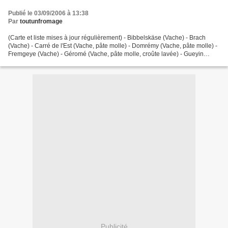
Publié le 03/09/2006 à 13:38
Par
toutunfromage
(Carte et liste mises à jour régulièrement) - Bibbelskäse (Vache) - Brach
(Vache) - Carré de l'Est (Vache, pâte molle) - Domrémy (Vache, pâte molle) -
Fremgeye (Vache) - Géromé (Vache, pâte molle, croûte lavée) - Gueyin
(Vache) - Lorraine (Vache) - Mattons...
Publicité