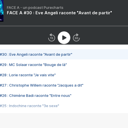
FACE A - un podcast Purecharts
FACE A #30 : Eve Angeli raconte "Avant de partir"
#30 : Eve Angeli raconte "Avant de partir"
#29 : MC Solaar raconte "Bouge de là"
28 : Lorie raconte "Je vais vite"
#27 : Christophe Willem raconte "Jacques a dit"
#26 : Chimène Badi raconte "Entre nous"
#25 : Indochine raconte "3e sexe"
#24 : Zaho raconte "C'est chelou"
#23 : Patrick Bruel raconte "Au café des délices"