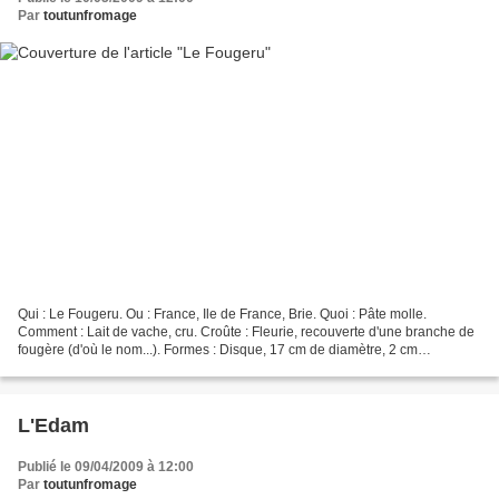
Par
toutunfromage
Qui : Le Fougeru. Ou : France, Ile de France, Brie. Quoi : Pâte molle.
Comment : Lait de vache, cru. Croûte : Fleurie, recouverte d'une branche de
fougère (d'où le nom...). Formes : Disque, 17 cm de diamètre, 2 cm
d'épaisseur, environ 400 g Matière Grasse...
L'Edam
Publié le 09/04/2009 à 12:00
Par
toutunfromage