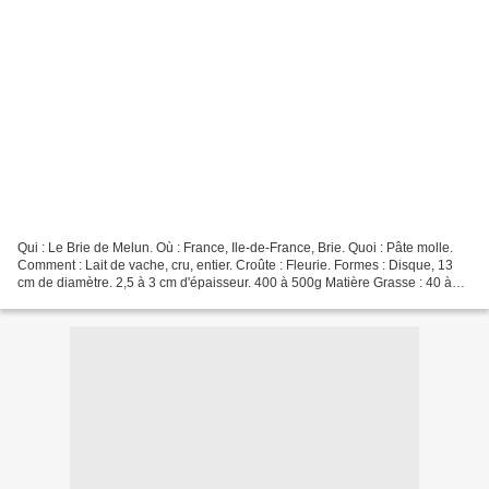
Qui : Le Brie de Melun. Où : France, Ile-de-France, Brie. Quoi : Pâte molle.
Comment : Lait de vache, cru, entier. Croûte : Fleurie. Formes : Disque, 13
cm de diamètre. 2,5 à 3 cm d'épaisseur. 400 à 500g Matière Grasse : 40 à
50%. Affinage : 3 à 8 semaines...