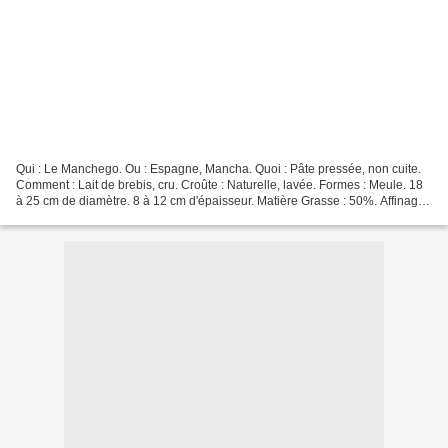
Qui : Le Manchego. Ou : Espagne, Mancha. Quoi : Pâte pressée, non cuite.
Comment : Lait de brebis, cru. Croûte : Naturelle, lavée. Formes : Meule. 18
à 25 cm de diamètre. 8 à 12 cm d'épaisseur. Matière Grasse : 50%. Affinage :
de 5 jours à 12 mois. Saveur...