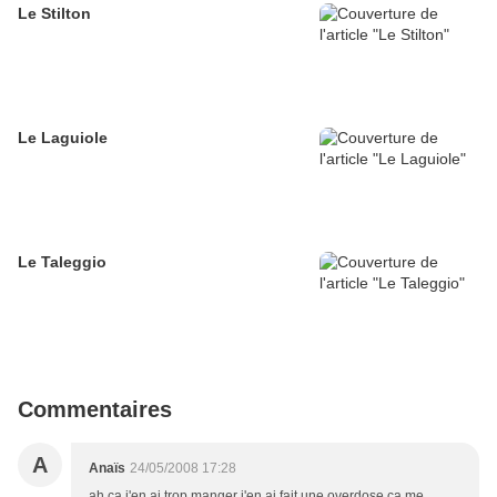
Le Stilton
Le Laguiole
Le Taleggio
Commentaires
A
Anaïs
24/05/2008 17:28
ah ça j'en ai trop manger j'en ai fait une overdose ça me