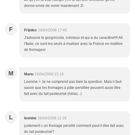
donne envie de vomir maintenant :D
F
Frijoles
16/04/2008 17:40
J'adooore le gorgonzola, crémeux et qui a du caractère!!!! Ah
l'Italie, ce sont les seuls à rivaliser avec la France en matière
de fromages!
M
Manu
16/04/2008 15:18
Leonine > Je ne comprend pas bien ta question. Mais il faut
savoir que les fromages à pâte persillée peuvent aussi être
fait avec du lait pasteurisé (hélas...)
L
leonine
16/04/2008 12:28
justement c un fromage persillé comment peut il être fait avec
du lait pasteurisé?