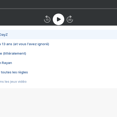
 DayZ
 a 13 ans (et vous l'avez ignoré)
e (littéralement)
im Rayan
 toutes les règles
s les jeux vidéo
us choquant de Rockstar ? - Le scandale BULLY
e plus moche de Steam
du RÊVE tourne au CAUCHEMAR