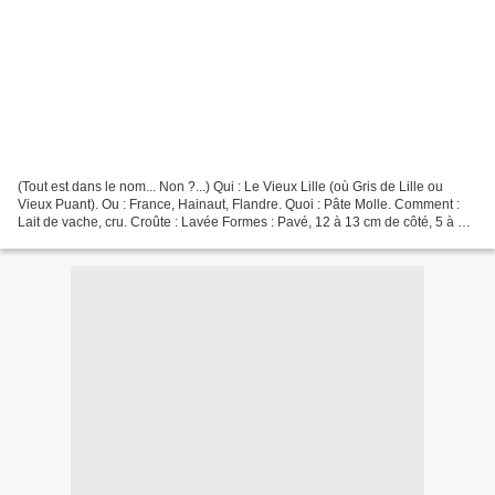
(Tout est dans le nom... Non ?...) Qui : Le Vieux Lille (où Gris de Lille ou
Vieux Puant). Ou : France, Hainaut, Flandre. Quoi : Pâte Molle. Comment :
Lait de vache, cru. Croûte : Lavée Formes : Pavé, 12 à 13 cm de côté, 5 à 6
cm d'épaisseur, 700 à 800...