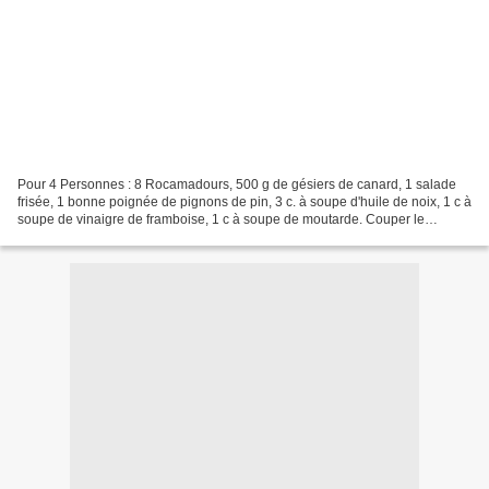
Pour 4 Personnes : 8 Rocamadours, 500 g de gésiers de canard, 1 salade
frisée, 1 bonne poignée de pignons de pin, 3 c. à soupe d'huile de noix, 1 c à
soupe de vinaigre de framboise, 1 c à soupe de moutarde. Couper le
Rocamadours en lamelles ou morceaux.Laver...