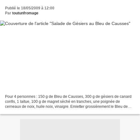
Publié le 18/05/2009 à 12:00
Par
toutunfromage
Pour 4 personnes : 150 g de Bleu de Causses, 300 g de gésiers de canard
confis, 1 laitue, 100 g de magret sèché en tranches, une poignée de
cerneaux de noix, huile noix, vinaigre. Emietter grossièrement le Bleu de
Causses.Laver la laitue.Préparer une...