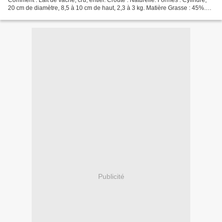
Comment : Lait de vache, cru, entier. Croûte : Naturelle. Formes : Cylindre,
20 cm de diamètre, 8,5 à 10 cm de haut, 2,3 à 3 kg. Matière Grasse : 45%.
Affinage : 70 jours minimum....
Publicité