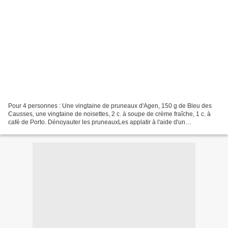
Pour 4 personnes : Une vingtaine de pruneaux d'Agen, 150 g de Bleu des
Causses, une vingtaine de noisettes, 2 c. à soupe de crème fraîche, 1 c. à
café de Porto. Dénoyauter les pruneauxLes applatir à l'aide d'un
couteau.Ecraser les noisettes.Emietter le...