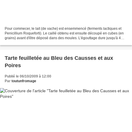
Pour commecer, le lait (de vache) est ensemmencé (ferments lactiques et
Penicillium Roqueforti). Le caillé obtenu est ensuite découpé en cubes (en
grains) avant d'être déposé dans des moules. L'égouttage dure jusqu'à 4
jours. Après démoulage, le fromage...
Tarte feuilletée au Bleu des Causses et aux
Poires
Publié le 06/10/2009 à 12:00
Par
toutunfromage