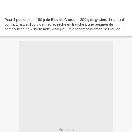
Pour 4 personnes : 150 g de Bleu de Causses, 300 g de gésiers de canard
confis, 1 laitue, 100 g de magret sèché en tranches, une poignée de
cerneaux de noix, huile noix, vinaigre. Emietter grossièrement le Bleu de
Causses.Laver la laitue.Préparer une...
Publicité