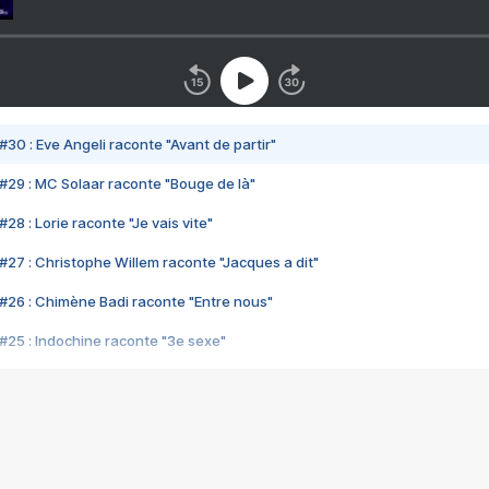
#30 : Eve Angeli raconte "Avant de partir"
#29 : MC Solaar raconte "Bouge de là"
28 : Lorie raconte "Je vais vite"
#27 : Christophe Willem raconte "Jacques a dit"
#26 : Chimène Badi raconte "Entre nous"
#25 : Indochine raconte "3e sexe"
#24 : Zaho raconte "C'est chelou"
#23 : Patrick Bruel raconte "Au café des délices"
#22 : Kyo raconte "Le chemin"