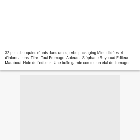
32 petits bouquins réunis dans un superbe packaging.Mine d'idées et
d'informations. Titre : Tout Fromage. Auteurs : Stéphane Reynaud Editeur :
Marabout. Note de l'éditeur : Une boîte garnie comme un étal de fromager.-
Une diversité de formats et de fabrication...