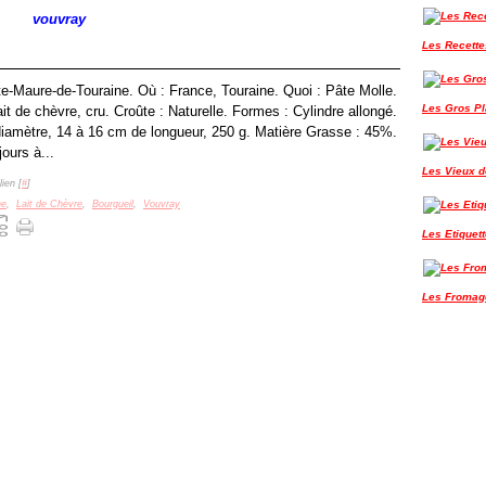
vouvray
Les Recette
te-Maure-de-Touraine. Où : France, Touraine. Quoi : Pâte Molle.
Les Gros P
t de chèvre, cru. Croûte : Naturelle. Formes : Cylindre allongé.
iamètre, 14 à 16 cm de longueur, 250 g. Matière Grasse : 45%.
jours à...
Les Vieux de
ien [
#
]
ne
,
Lait de Chèvre
,
Bourgueil
,
Vouvray
Les Etiquet
Les Fromag