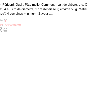
, Périgord. Quoi : Pâte molle. Comment : Lait de chèvre, cru. C
let, 4 à 5 cm de diamètre, 1 cm d'épaisseur, environ 50 g. Matièr
squ'à 4 semaines minimum. Saveur :...
ien [
#
]
ray
,
Vin d'Entraygues