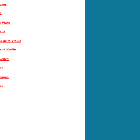
s
lans
 la Vieille
tes
es