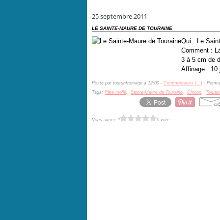
25 septembre 2011
LE SAINTE-MAURE DE TOURAINE
Qui : Le Sain
Comment : Lai
3 à 5 cm de d
Affinage : 10 
Posté par toutunfromage à 12:00 -
Commentaires [
…
]
- Permal
Tags:
Pâte molle
,
Sainte-Maure de Touraine
,
Chinon
,
Tourai
Vous aimez ?
0 vote