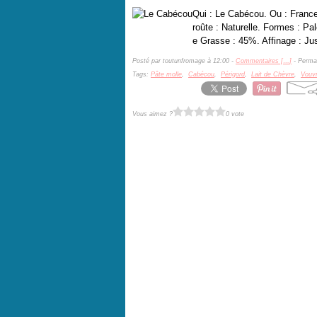
Qui : Le Cabécou. Ou : France
roûte : Naturelle. Formes : Pa
e Grasse : 45%. Affinage : Ju
Posté par toutunfromage à 12:00 -
Commentaires [
…
]
- Permal
Tags:
Pâte molle
,
Cabécou
,
Périgord
,
Lait de Chèvre
,
Vouv
Vous aimez ?
0 vote