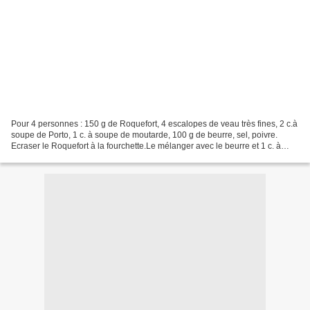
Pour 4 personnes : 150 g de Roquefort, 4 escalopes de veau très fines, 2 c.à
soupe de Porto, 1 c. à soupe de moutarde, 100 g de beurre, sel, poivre.
Ecraser le Roquefort à la fourchette.Le mélanger avec le beurre et 1 c. à
soupe de Porto.Badigeonner les...