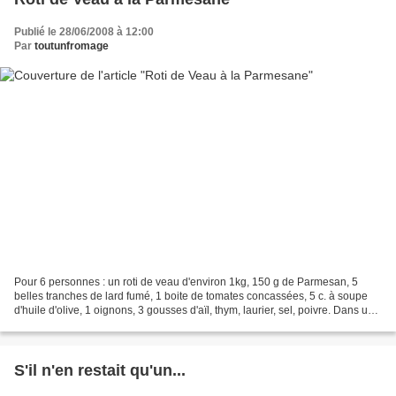
Publié le 28/06/2008 à 12:00
Par
toutunfromage
Pour 6 personnes : un roti de veau d'environ 1kg, 150 g de Parmesan, 5
belles tranches de lard fumé, 1 boite de tomates concassées, 5 c. à soupe
d'huile d'olive, 1 oignons, 3 gousses d'aïl, thym, laurier, sel, poivre. Dans un
wok, faire revenir les tranches...
S'il n'en restait qu'un...