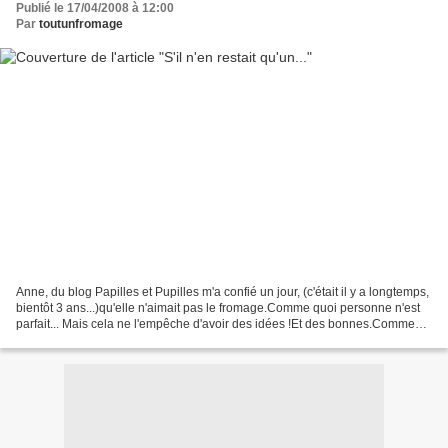
Publié le 17/04/2008 à 12:00
Par
toutunfromage
Anne, du blog Papilles et Pupilles m'a confié un jour, (c'était il y a longtemps,
bientôt 3 ans...)qu'elle n'aimait pas le fromage.Comme quoi personne n'est
parfait... Mais cela ne l'empêche d'avoir des idées !Et des bonnes.Comme
celle de proposer à la...