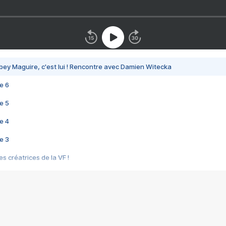
bey Maguire, c'est lui ! Rencontre avec Damien Witecka
e 6
e 5
e 4
e 3
s créatrices de la VF !
e 2
e 1
e Mektoub My Love arrive enfin ! Rencontre avec Shaïn Boumedine et Sal