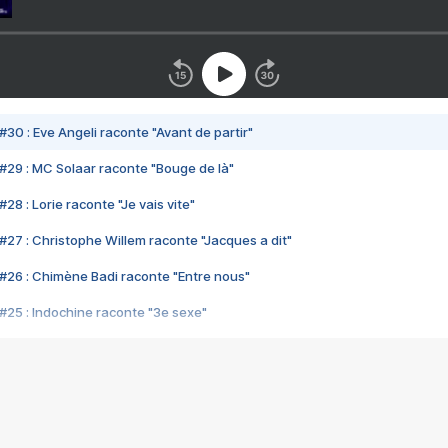
#30 : Eve Angeli raconte "Avant de partir"
#29 : MC Solaar raconte "Bouge de là"
28 : Lorie raconte "Je vais vite"
#27 : Christophe Willem raconte "Jacques a dit"
#26 : Chimène Badi raconte "Entre nous"
#25 : Indochine raconte "3e sexe"
#24 : Zaho raconte "C'est chelou"
#23 : Patrick Bruel raconte "Au café des délices"
#22 : Kyo raconte "Le chemin"