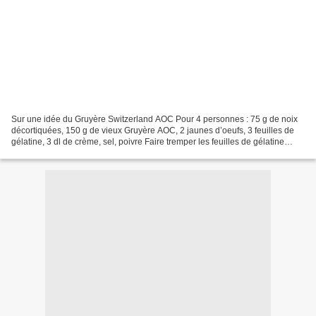
Sur une idée du Gruyère Switzerland AOC Pour 4 personnes : 75 g de noix
décortiquées, 150 g de vieux Gruyère AOC, 2 jaunes d’oeufs, 3 feuilles de
gélatine, 3 dl de crème, sel, poivre Faire tremper les feuilles de gélatine
dans l’eau froide.Hacher finement...