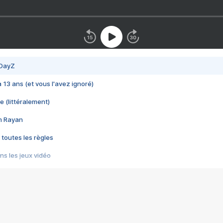
 DayZ
 a 13 ans (et vous l'avez ignoré)
e (littéralement)
im Rayan
 toutes les règles
s les jeux vidéo
us choquant de Rockstar ? - Le scandale BULLY
e plus moche de Steam
du RÊVE tourne au CAUCHEMAR