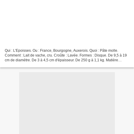
Qui : L'Epoisses. Ou : France, Bourgogne, Auxerois. Quoi : Pâte molle.
Comment : Lait de vache, cru. Croûte : Lavée. Formes : Disque. De 9,5 à 19
cm de diamètre. De 3 à 4,5 cm d'épaisseur. De 250 g à 1,1 kg. Matière
Grasse : 50%. Affinage : 7 à 9 semaines....