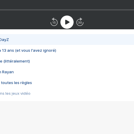
 DayZ
 a 13 ans (et vous l'avez ignoré)
e (littéralement)
im Rayan
 toutes les règles
s les jeux vidéo
us choquant de Rockstar ? - Le scandale BULLY
e plus moche de Steam
du RÊVE tourne au CAUCHEMAR