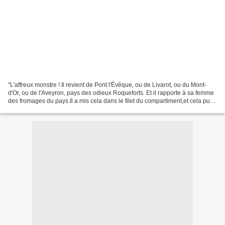
"L'affreux monstre ! Il revient de Pont l'Évêque, ou de Livarot, ou du Mont-
d'Or, ou de l'Aveyron, pays des odieux Roqueforts. Et il rapporte à sa femme
des fromages du pays.Il a mis cela dans le filet du compartiment,et cela pue,
cela empoisonne !Il...