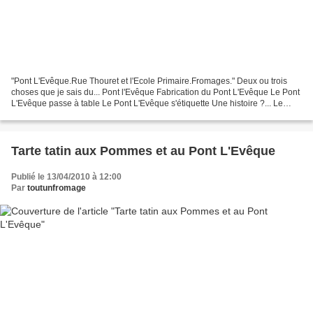
"Pont L'Evêque.Rue Thouret et l'Ecole Primaire.Fromages." Deux ou trois
choses que je sais du... Pont l'Evêque Fabrication du Pont L'Evêque Le Pont
L'Evêque passe à table Le Pont L'Evêque s'étiquette Une histoire ?... Le
Pont L'Evêque se la raconte
Tarte tatin aux Pommes et au Pont L'Evêque
Publié le 13/04/2010 à 12:00
Par
toutunfromage