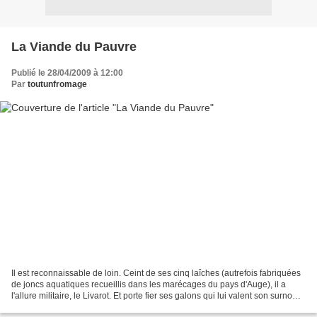
La Viande du Pauvre
Publié le 28/04/2009 à 12:00
Par
toutunfromage
Il est reconnaissable de loin. Ceint de ses cinq laîches (autrefois fabriquées
de joncs aquatiques recueillis dans les marécages du pays d'Auge), il a
l'allure militaire, le Livarot. Et porte fier ses galons qui lui valent son surnom
de Colonel. Mais...