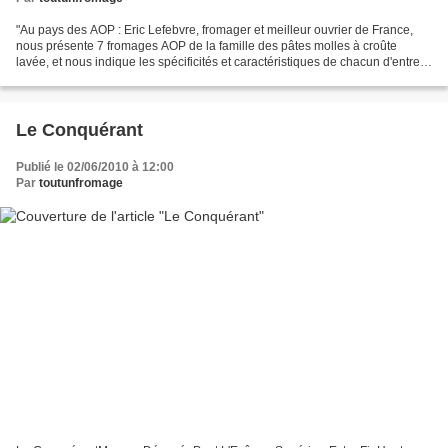
"Au pays des AOP : Eric Lefebvre, fromager et meilleur ouvrier de France,
nous présente 7 fromages AOP de la famille des pâtes molles à croûte
lavée, et nous indique les spécificités et caractéristiques de chacun d'entre
eux : Epoisses, Langres, Livarot,...
Le Conquérant
Publié le 02/06/2010 à 12:00
Par
toutunfromage