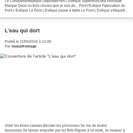
Le ConquérantMarque DéposéePont L'Evêque SupérieurExtra FinHaute
Marque Deux ou trois choses que je sais du... Pont l'Evêque Fabrication du
Pont L'Evêque Le Pont L'Evêque passe à table Le Pont L'Evêque s'étiquette
Une histoire ?... Le Pont L'Evêque se...
L'eau qui dort
Publié le 11/05/2010 à 12:00
Par
toutunfromage
Vider les tiroirs-caisses.Bécoter les princesses.Se rire de toutes
bassesses.Se laisser emporter par les flots.Rigoler à mi-mots, se moquer à