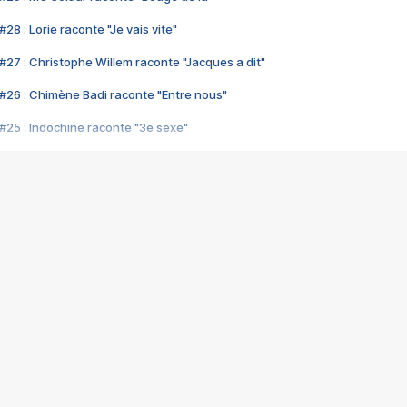
28 : Lorie raconte "Je vais vite"
#27 : Christophe Willem raconte "Jacques a dit"
#26 : Chimène Badi raconte "Entre nous"
#25 : Indochine raconte "3e sexe"
#24 : Zaho raconte "C'est chelou"
#23 : Patrick Bruel raconte "Au café des délices"
#22 : Kyo raconte "Le chemin"
#21 : Nolwenn Leroy raconte "Cassé"
#20 : Patrick Hernandez raconte "Born to be alive"
#19 : Lorie raconte "Près de moi"
#18 : Michael Jones raconte "A nos actes manqués" (avec Jean-Jacque
#17 : Khaled raconte "Aïcha"