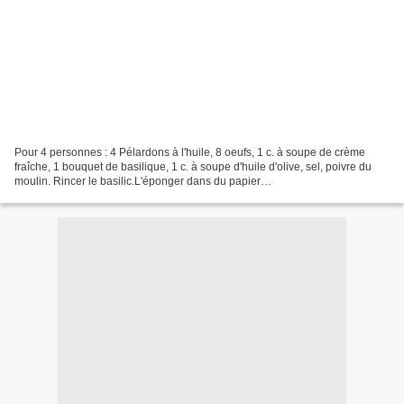
Pour 4 personnes : 4 Pélardons à l'huile, 8 oeufs, 1 c. à soupe de crème
fraîche, 1 bouquet de basilique, 1 c. à soupe d'huile d'olive, sel, poivre du
moulin. Rincer le basilic.L'éponger dans du papier
absorbant.L'effeuiller.Egoutter les Pélardons.Les...