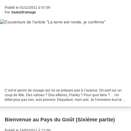
Publié le 01/11/2011 à 07:00
Par
toutunfromage
C’est le genre de voyage qui ne se prépare pas à l’avance. On part sur un
coup de tête. Des valises ? Des affaires, Franky ? Pour quoi faire ?… Un
billet pour pas loin, suis preneur. Departure, mon ami. Je t’emmène tout là-
bas, au marché. En bas de chez...
Bienvenue au Pays du Goût (Sixième partie)
Publié le 18/05/2011 à 12:00