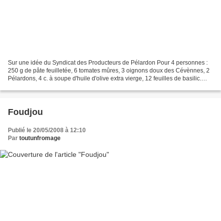
Sur une idée du Syndicat des Producteurs de Pélardon Pour 4 personnes :
250 g de pâte feuilletée, 6 tomates mûres, 3 oignons doux des Cévènnes, 2
Pélardons, 4 c. à soupe d'huile d'olive extra vierge, 12 feuilles de basilic.
Découper 4 cercles de 10 cm...
Foudjou
Publié le 20/05/2008 à 12:10
Par
toutunfromage