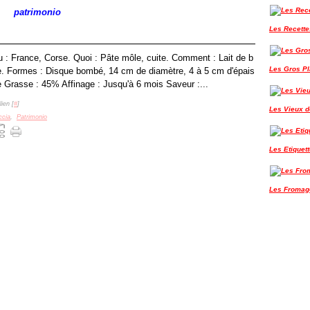
patrimonio
Les Recette
u : France, Corse. Quoi : Pâte môle, cuite. Comment : Lait de b
Les Gros P
rie. Formes : Disque bombé, 14 cm de diamètre, 4 à 5 cm d'épais
e Grasse : 45% Affinage : Jusqu'à 6 mois Saveur :...
ien [
#
]
Les Vieux de
ccia
,
Patrimonio
Les Etiquet
Les Fromag