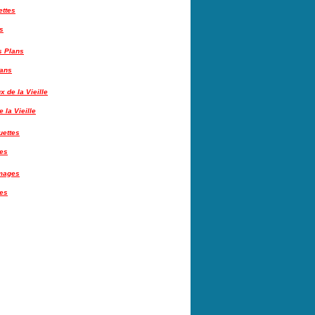
s
lans
 la Vieille
tes
es