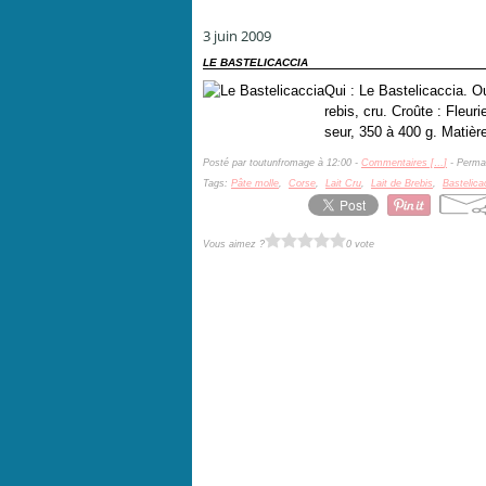
3 juin 2009
LE BASTELICACCIA
Qui : Le Bastelicaccia. O
rebis, cru. Croûte : Fleu
seur, 350 à 400 g. Matièr
Posté par toutunfromage à 12:00 -
Commentaires [
…
]
- Permal
Tags:
Pâte molle
,
Corse
,
Lait Cru
,
Lait de Brebis
,
Bastelica
Vous aimez ?
0 vote