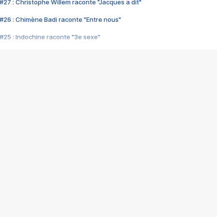
#27 : Christophe Willem raconte "Jacques a dit"
#26 : Chimène Badi raconte "Entre nous"
#25 : Indochine raconte "3e sexe"
#24 : Zaho raconte "C'est chelou"
#23 : Patrick Bruel raconte "Au café des délices"
#22 : Kyo raconte "Le chemin"
#21 : Nolwenn Leroy raconte "Cassé"
#20 : Patrick Hernandez raconte "Born to be alive"
#19 : Lorie raconte "Près de moi"
#18 : Michael Jones raconte "A nos actes manqués" (avec Jean-Jacque
#17 : Khaled raconte "Aïcha"
#16 : Corneille raconte "Parce qu'on vient de loin"
#15 : Indochine raconte "L'aventurier"