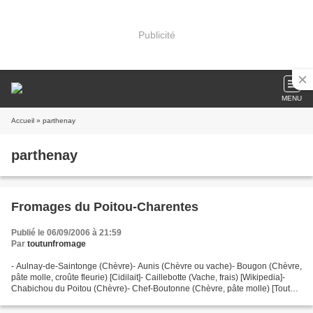
Publicité
MENU
Accueil
» parthenay
parthenay
Fromages du Poitou-Charentes
Publié le 06/09/2006 à 21:59
Par
toutunfromage
- Aulnay-de-Saintonge (Chèvre)- Aunis (Chèvre ou vache)- Bougon (Chèvre,
pâte molle, croûte fleurie) [Cidilait]- Caillebotte (Vache, frais) [Wikipedia]-
Chabichou du Poitou (Chèvre)- Chef-Boutonne (Chèvre, pâte molle) [Tout
Un Frimage]- Civray (Chèvre,...