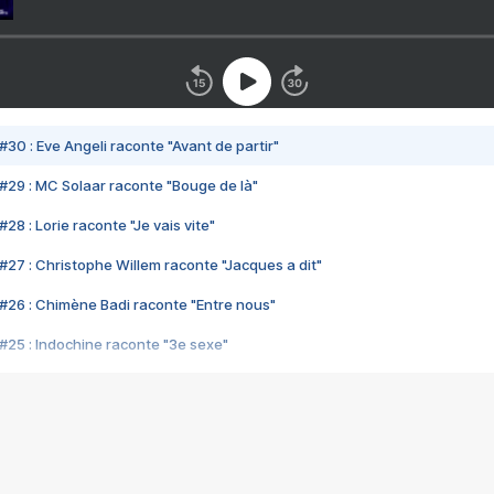
#30 : Eve Angeli raconte "Avant de partir"
#29 : MC Solaar raconte "Bouge de là"
28 : Lorie raconte "Je vais vite"
#27 : Christophe Willem raconte "Jacques a dit"
#26 : Chimène Badi raconte "Entre nous"
#25 : Indochine raconte "3e sexe"
#24 : Zaho raconte "C'est chelou"
#23 : Patrick Bruel raconte "Au café des délices"
#22 : Kyo raconte "Le chemin"