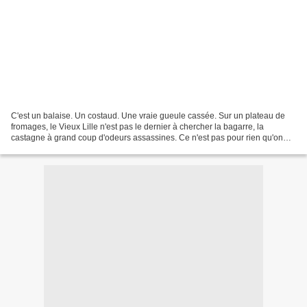
C'est un balaise. Un costaud. Une vraie gueule cassée. Sur un plateau de
fromages, le Vieux Lille n'est pas le dernier à chercher la bagarre, la
castagne à grand coup d'odeurs assassines. Ce n'est pas pour rien qu'on
l'appelle aussi "Vieux Puant"... Là,...