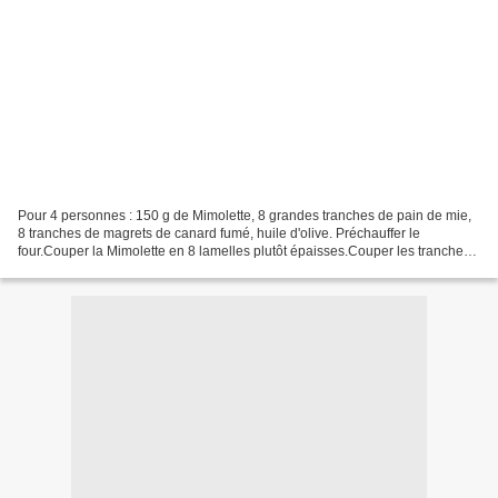
Pour 4 personnes : 150 g de Mimolette, 8 grandes tranches de pain de mie,
8 tranches de magrets de canard fumé, huile d'olive. Préchauffer le
four.Couper la Mimolette en 8 lamelles plutôt épaisses.Couper les tranches
de pain de mie en deux, dans la diagonale,...