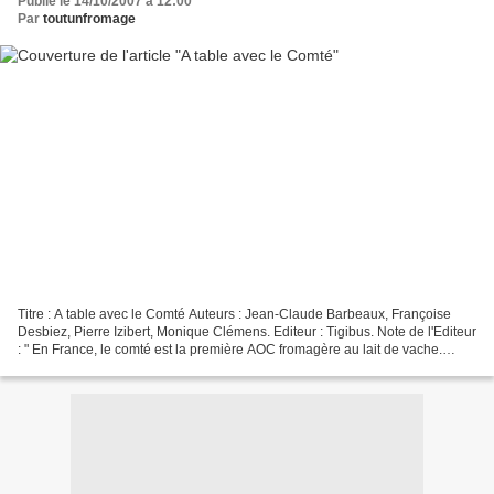
Publié le 14/10/2007 à 12:00
Par
toutunfromage
Titre : A table avec le Comté Auteurs : Jean-Claude Barbeaux, Françoise
Desbiez, Pierre Izibert, Monique Clémens. Editeur : Tigibus. Note de l'Editeur
: " En France, le comté est la première AOC fromagère au lait de vache.
Refusant la fatalité de l'industrialisation,...