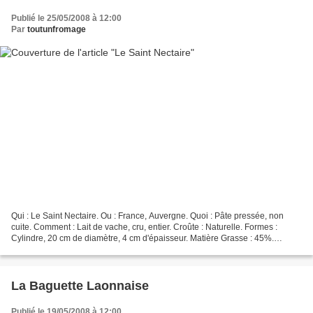
Publié le 25/05/2008 à 12:00
Par
toutunfromage
Qui : Le Saint Nectaire. Ou : France, Auvergne. Quoi : Pâte pressée, non
cuite. Comment : Lait de vache, cru, entier. Croûte : Naturelle. Formes :
Cylindre, 20 cm de diamètre, 4 cm d'épaisseur. Matière Grasse : 45%.
Affinage : 1 à 2 mois. Saveur : Prononcée....
La Baguette Laonnaise
Publié le 19/05/2008 à 12:00