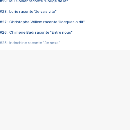
#29 : MC Solaar raconte "Bouge de là"
28 : Lorie raconte "Je vais vite"
#27 : Christophe Willem raconte "Jacques a dit"
#26 : Chimène Badi raconte "Entre nous"
#25 : Indochine raconte "3e sexe"
#24 : Zaho raconte "C'est chelou"
#23 : Patrick Bruel raconte "Au café des délices"
#22 : Kyo raconte "Le chemin"
#21 : Nolwenn Leroy raconte "Cassé"
#20 : Patrick Hernandez raconte "Born to be alive"
#19 : Lorie raconte "Près de moi"
#18 : Michael Jones raconte "A nos actes manqués" (avec Jean-Jacque
#17 : Khaled raconte "Aïcha"