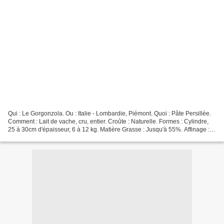
Qui : Le Gorgonzola. Ou : Italie - Lombardie, Piémont. Quoi : Pâte Persillée.
Comment : Lait de vache, cru, entier. Croûte : Naturelle. Formes : Cylindre,
25 à 30cm d'épaisseur, 6 à 12 kg. Matière Grasse : Jusqu'à 55%. Affinage : 1
à 2 mois. Saveur :...