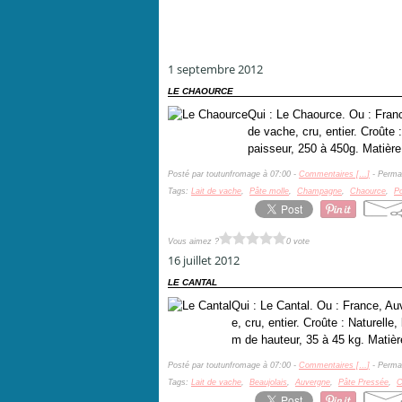
1 septembre 2012
LE CHAOURCE
Qui : Le Chaource. Ou : Fra
de vache, cru, entier. Croûte
paisseur, 250 à 450g. Matière
Posté par toutunfromage à 07:00 -
Commentaires [
…
]
- Permal
Tags:
Lait de vache
,
Pâte molle
,
Champagne
,
Chaource
,
Po
Vous aimez ?
0 vote
16 juillet 2012
LE CANTAL
Qui : Le Cantal. Ou : France, Au
e, cru, entier. Croûte : Naturell
m de hauteur, 35 à 45 kg. Matièr
Posté par toutunfromage à 07:00 -
Commentaires [
…
]
- Permal
Tags:
Lait de vache
,
Beaujolais
,
Auvergne
,
Pâte Pressée
,
C