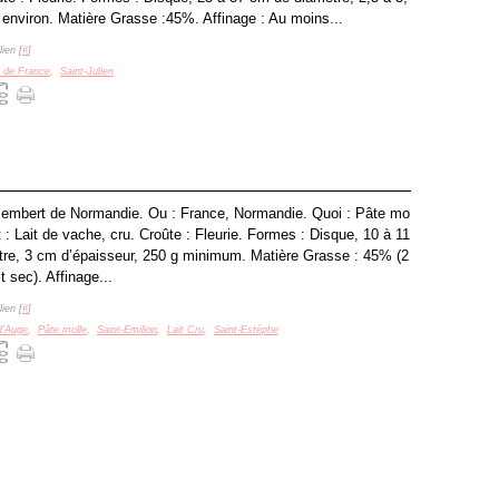
 environ. Matière Grasse :45%. Affinage : Au moins...
ien [
#
]
e de France
,
Saint-Julien
embert de Normandie. Ou : France, Normandie. Quoi : Pâte mo
: Lait de vache, cru. Croûte : Fleurie. Formes : Disque, 10 à 11
re, 3 cm d’épaisseur, 250 g minimum. Matière Grasse : 45% (2
t sec). Affinage...
ien [
#
]
d'Auge
,
Pâte molle
,
Saint-Emilion
,
Lait Cru
,
Saint-Estéphe