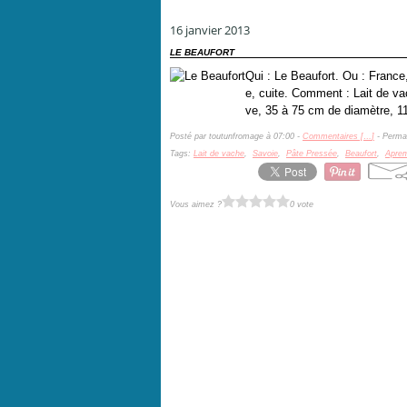
16 janvier 2013
LE BEAUFORT
Qui : Le Beaufort. Ou : France
e, cuite. Comment : Lait de va
ve, 35 à 75 cm de diamètre, 11
Posté par toutunfromage à 07:00 -
Commentaires [
…
]
- Permal
Tags:
Lait de vache
,
Savoie
,
Pâte Pressée
,
Beaufort
,
Apre
Vous aimez ?
0 vote