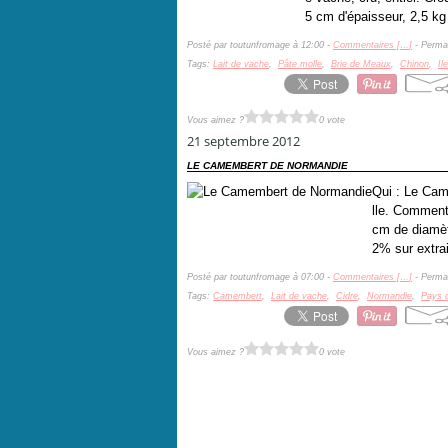
5 cm d'épaisseur, 2,5 kg
Posté par toutunfromage à 12:00 -
Commentaires [
…
]
- Permal
Tags:
Lait de vache
,
Pâte molle
,
Brie de Meaux
,
Chinon
,
Il
Vous aimez ?
0 vote
21 septembre 2012
LE CAMEMBERT DE NORMANDIE
Qui : Le Cam
lle. Comment 
cm de diamèt
2% sur extrai
Posté par toutunfromage à 07:00 -
Commentaires [
…
]
- Permal
Tags:
Camembert
,
Lait de vache
,
Cidre
,
Normandie
,
Pays 
Vous aimez ?
0 vote