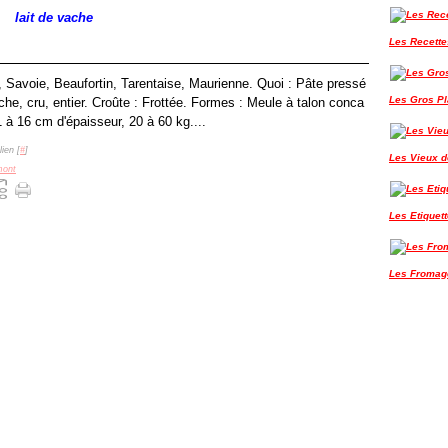
lait de vache
Les Recette
, Savoie, Beaufortin, Tarentaise, Maurienne. Quoi : Pâte pressé
Les Gros P
che, cru, entier. Croûte : Frottée. Formes : Meule à talon conca
 à 16 cm d'épaisseur, 20 à 60 kg....
ien [
#
]
Les Vieux de
mont
Les Etiquet
Les Fromag