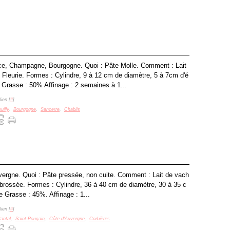
nce, Champagne, Bourgogne. Quoi : Pâte Molle. Comment : Lait
 : Fleurie. Formes : Cylindre, 9 à 12 cm de diamètre, 5 à 7cm d'é
 Grasse : 50% Affinage : 2 semaines à 1...
ien [
#
]
uilly
,
Bourgogne
,
Sancerre
,
Chablis
vergne. Quoi : Pâte pressée, non cuite. Comment : Lait de vach
e, brossée. Formes : Cylindre, 36 à 40 cm de diamètre, 30 à 35 c
e Grasse : 45%. Affinage : 1...
ien [
#
]
antal
,
Saint-Pouçain
,
Côte d'Auvergne
,
Corbières