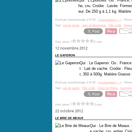
Qui : L'Epoisses. Ou : France,
he, cru. Croûte : Lavée. Forme
eur. De 250 g à 1,1 kg. Matière
Posté par toutunfromage à 07:00 -
Commentaires [
…
]
- Permal
Tags:
Lait de vache
,
marc de Bourgogne
,
Pâte molle
,
Epois
Vous aimez ?
0 vote
12 novembre 2012
LE GAPERON
Qui : Le Gaperon. Ou : France
t : Lait de vache. Croûte : Fl
r, 350 à 500g. Matière Grasse 
Posté par toutunfromage à 07:00 -
Commentaires [
…
]
- Permal
Tags:
Lait de vache
,
Pâte molle
,
Côtes du Rhône
,
Auvergne
Vous aimez ?
0 vote
22 octobre 2012
LE BRIE DE MEAUX
Qui : Le Brie de Meaux. 
e vache, cru, entier. Cro