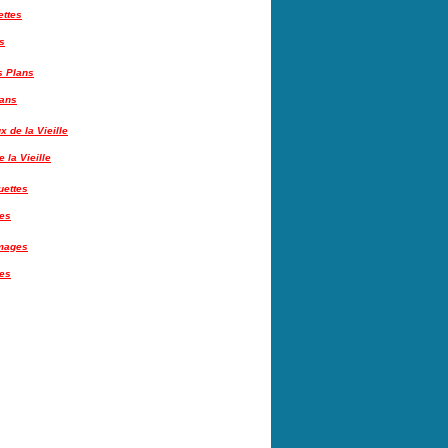
s
lans
 la Vieille
tes
es