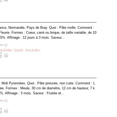
rance, Normandie, Pays de Bray. Quoi : Pâte molle. Comment :
Fleurie. Formes : Coeur, carré ou brique, de taille variable, de 10
5%. Affinage : 12 jours à 3 mois. Saveur...
ien [
#
]
int-Emilion
,
Pomerol
,
Pays de Bray
 Midi Pyrennées. Quoi : Pâte pressée, non cuite. Comment : L
avée. Formes : Meule, 30 cm de diamètre, 12 cm de hauteur, 7 k
%. Affinage : 3 mois. Saveur : Fruitée et...
ien [
#
]