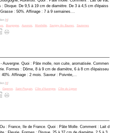
 Bourgogne, Auxerois. Quoi : Pâte molle. Comment : Lait de vac
s : Disque. De 9,5 à 19 cm de diamètre. De 3 à 4,5 cm d'épaiss
 Grasse : 50%. Affinage : 7 à 9 semaines....
ien [
#
]
ses
,
Bourgogne
,
Auxerois
,
Monthélie
,
Savigny lès Baunes
,
Sauternes
 - Auvergne. Quoi : Pâte molle, non cuite, aromatisée. Commen
eurie. Formes : Dôme, 8 à 9 cm de diamètre, 6 à 8 cm d'épaisseu
: 40%. Affinage : 2 mois. Saveur : Poivrée,...
ien [
#
]
,
Gaperon
,
Saint-Pouçain
,
Côte d'Auvergne
,
Côte du Lignon
Ou : France, Ile de France. Quoi : Pâte Molle. Comment : Lait d
ûte : Fleurie. Formes : Disque, 25 à 37 cm de diamètre, 2,5 à 3,