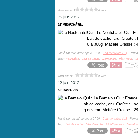
Vous aimez ?
0 vote
26 juin 2012
LE NEUFCHÂTEL
Qui : Le Neufchâtel. Ou : F
Lait de vache, cru. Croûte : 
0 à 300g. Matière Grasse : 4
Posté par toutunfromage à 07:00 -
Commentaires [
…
]
- Permal
Tags:
Neufchâtel
,
Lait de vache
,
Normandie
,
Pâte molle
,
Sa
Vous aimez ?
0 vote
12 juin 2012
LE BAMALOU
Qui : Le Bamalou Ou : France,
ait de vache, cru. Croûte : L
g environ. Matière Grasse : 28
Posté par toutunfromage à 07:00 -
Commentaires [
…
]
- Permal
Tags:
Lait de vache
,
Pâte Pressée
,
Midi-Pyrénées
,
Bamalou