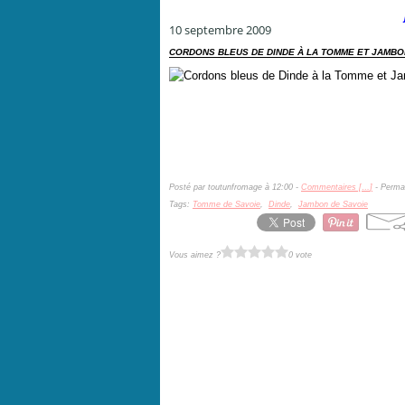
10 septembre 2009
CORDONS BLEUS DE DINDE À LA TOMME ET JAMBO
Posté par toutunfromage à 12:00 -
Commentaires [
…
]
- Permal
Tags:
Tomme de Savoie
,
Dinde
,
Jambon de Savoie
Vous aimez ?
0 vote