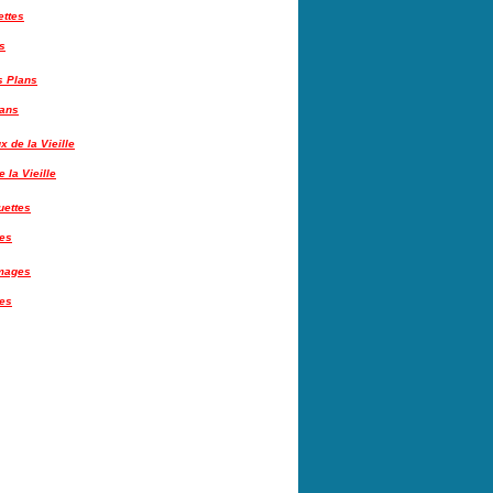
s
lans
 la Vieille
tes
es