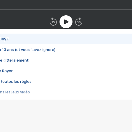
 DayZ
 a 13 ans (et vous l'avez ignoré)
e (littéralement)
im Rayan
 toutes les règles
s les jeux vidéo
us choquant de Rockstar ? - Le scandale BULLY
e plus moche de Steam
du RÊVE tourne au CAUCHEMAR