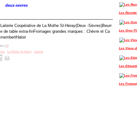
deux-sevres
Les Recette
Laiterie Coopérative de La Mothe St-Heray(Deux -Sèvres)Beurr
Les Gros P
e de table extra-finFromages grandes marques : Chèvre et Ca
membertHaloir
ien [
#
]
Les Vieux de
vres
,
La Mothe St-Heray
,
Laiterie
Les Etiquet
Les Fromag