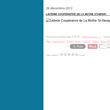
26 décembre 2012
LAITERIE COOPÉRATIVE DE LA MOTHE ST-HERAY
Posté par toutunfromage à 07:00 -
Commentaires [
…
]
- Permal
Tags:
Camembert
,
Carte Postale
,
Chèvre
,
Haloir
,
Deux-Sè
Vous aimez ?
0 vote