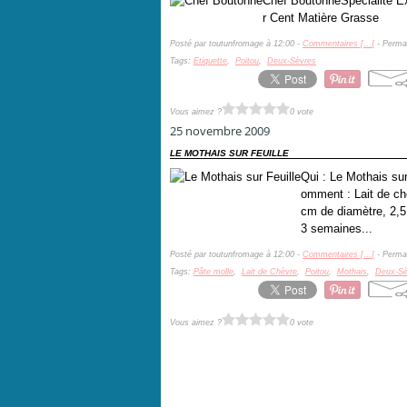
Chef BoutonneSpécialité E
r Cent Matière Grasse
Posté par toutunfromage à 12:00 -
Commentaires [
…
]
- Permal
Tags:
Etiquette
,
Poitou
,
Deux-Sèvres
Vous aimez ?
0 vote
25 novembre 2009
LE MOTHAIS SUR FEUILLE
Qui : Le Mothais su
omment : Lait de chè
cm de diamètre, 2,5
3 semaines...
Posté par toutunfromage à 12:00 -
Commentaires [
…
]
- Permal
Tags:
Pâte molle
,
Lait de Chèvre
,
Poitou
,
Mothais
,
Deux-Sè
Vous aimez ?
0 vote