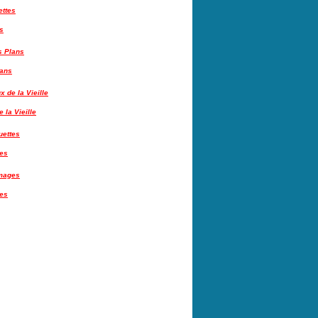
s
lans
 la Vieille
tes
es