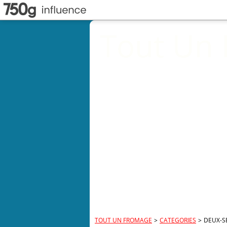
Tout Un
TOUT UN FROMAGE
>
CATEGORIES
>
DEUX-S