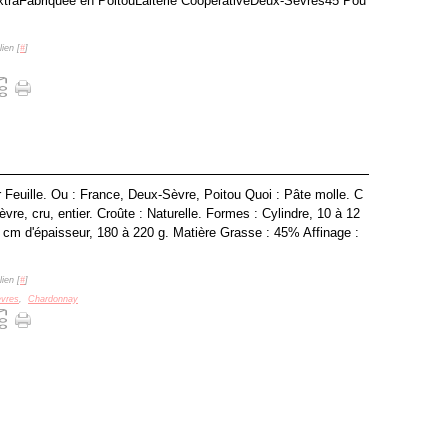
xtraFabriquée en PoitouLaiterie CoopérativeDeux-Sèvres45 Pou
ien [
#
]
r Feuille. Ou : France, Deux-Sèvre, Poitou Quoi : Pâte molle. C
vre, cru, entier. Croûte : Naturelle. Formes : Cylindre, 10 à 12
 cm d'épaisseur, 180 à 220 g. Matière Grasse : 45% Affinage :
ien [
#
]
vres
,
Chardonnay