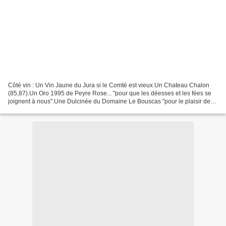
Côté vin : Un Vin Jaune du Jura si le Comté est vieux.Un Chateau Chalon
(85,87).Un Oro 1995 de Peyre Rose... "pour que les déesses et les fées se
joignent à nous".Une Dulcinée du Domaine Le Bouscas "pour le plaisir des
princesses".Un Alsace Vendanges...