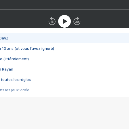
 DayZ
 a 13 ans (et vous l'avez ignoré)
e (littéralement)
im Rayan
 toutes les règles
s les jeux vidéo
us choquant de Rockstar ? - Le scandale BULLY
e plus moche de Steam
du RÊVE tourne au CAUCHEMAR