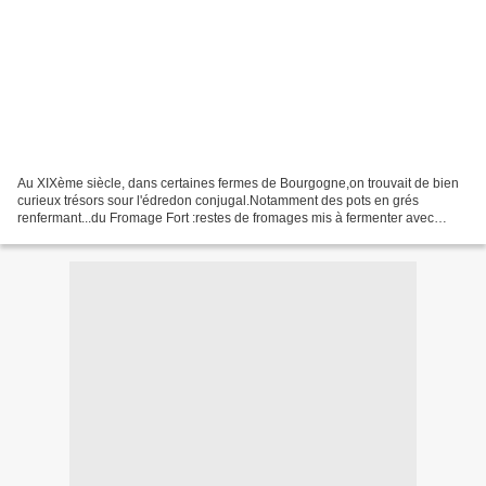
Au XIXème siècle, dans certaines fermes de Bourgogne,on trouvait de bien
curieux trésors sour l'édredon conjugal.Notamment des pots en grés
renfermant...du Fromage Fort :restes de fromages mis à fermenter avec
huile, beurre, vieux marc, épices, bouillon...