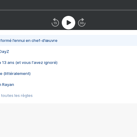
nsformé l’ennui en chef-d’œuvre
 DayZ
 a 13 ans (et vous l'avez ignoré)
e (littéralement)
im Rayan
 toutes les règles
s les jeux vidéo
us choquant de Rockstar ? - Le scandale BULLY
e plus moche de Steam