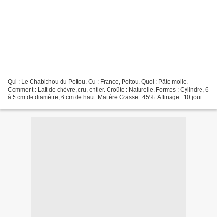
Qui : Le Chabichou du Poitou. Ou : France, Poitou. Quoi : Pâte molle.
Comment : Lait de chèvre, cru, entier. Croûte : Naturelle. Formes : Cylindre, 6
à 5 cm de diamètre, 6 cm de haut. Matière Grasse : 45%. Affinage : 10 jours
à 3 semaines. Saveur : De...