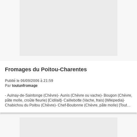
Fromages du Poitou-Charentes
Publié le 06/09/2006 à 21:59
Par
toutunfromage
- Aulnay-de-Saintonge (Chèvre)- Aunis (Chèvre ou vache)- Bougon (Chèvre,
pâte molle, croûte fleurie) [Cidilait]- Caillebotte (Vache, frais) [Wikipedia]-
Chabichou du Poitou (Chèvre)- Chef-Boutonne (Chèvre, pâte molle) [Tout
Un Frimage]- Civray (Chèvre,...