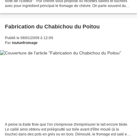
Note de l'Editeur : "Pur chèvre vous propose 40 recettes salées et sucrées
avec pour ingrédient principal le fromage de chèvre. On parle souvent du
fromage de chèvre au singulier...
Fabrication du Chabichou du Poitou
Publié le 08/01/2008 à 12:00
Par
toutunfromage
A peine la traite finie que l'on s'empresse d'emprésurer le lait encore tiède.
Le caillé ainsi obtenu est préégoutté sur toile avant d'être moulé (à la
louche) dans des pots en grés ou en bois. Démoulé, le fromage est salé en