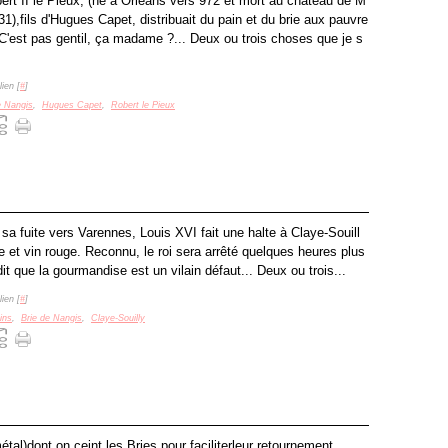
rt II le Pieux, (né à Orléans vers 972 et mort au château de M
031),fils d'Hugues Capet, distribuait du pain et du brie aux pauvre
'est pas gentil, ça madame ?... Deux ou trois choses que je s
ien [
#
]
e Nangis
,
Hugues Capet
,
Robert le Pieux
sa fuite vers Varennes, Louis XVI fait une halte à Claye-Souill
e et vin rouge. Reconnu, le roi sera arrêté quelques heures plus
t que la gourmandise est un vilain défaut... Deux ou trois...
ien [
#
]
ins
,
Brie de Nangis
,
Claye-Souilly
étal)dont on ceint les Bries pour faciliterleur retournement.