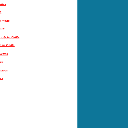
s
lans
 la Vieille
tes
es