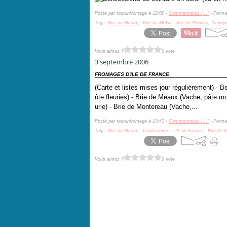
Posté par toutunfromage à 12:00 -
Commentaires [
…
]
- Permal
Tags:
Brie de Meaux
,
Brie de Melun
,
Brie de Provins
,
Lexiqu
Vous aimez ?
0 vote
3 septembre 2006
FROMAGES D'ILE DE FRANCE
(Carte et listes mises jour régulièrement) - 
ûte fleuries) - Brie de Meaux (Vache, pâte mol
urie) - Brie de Montereau (Vache,...
Posté par toutunfromage à 13:41 -
Commentaires [
…
]
- Permal
Tags:
Brie de Meaux
,
Coulommiers
,
Ile de France
,
Brie de 
Vous aimez ?
0 vote