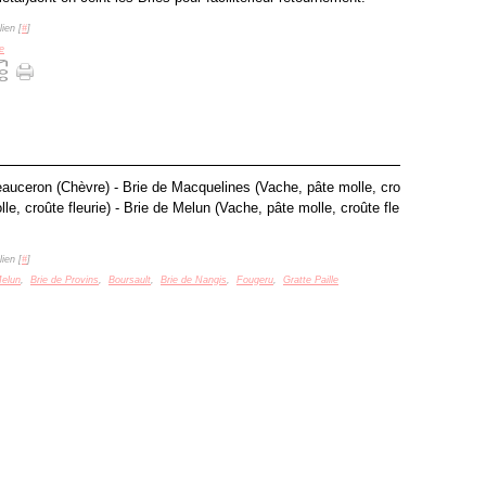
ien [
#
]
e
Beauceron (Chèvre) - Brie de Macquelines (Vache, pâte molle, cro
le, croûte fleurie) - Brie de Melun (Vache, pâte molle, croûte fle
ien [
#
]
Melun
,
Brie de Provins
,
Boursault
,
Brie de Nangis
,
Fougeru
,
Gratte Paille