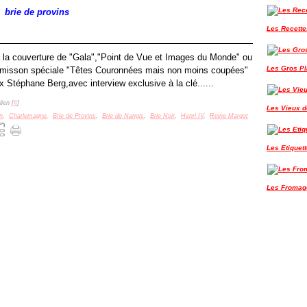
brie de provins
Les Recette
r à la couverture de "Gala","Point de Vue et Images du Monde" ou
Les Gros P
e émisson spéciale "Têtes Couronnées mais non moins coupées"
 Stéphane Berg,avec interview exclusive à la clé......
ien [
#
]
Les Vieux de
n
,
Charlemagne
,
Brie de Provins
,
Brie de Nangis
,
Brie Noir
,
Henri IV
,
Reine Margot
Les Etiquet
Les Fromag