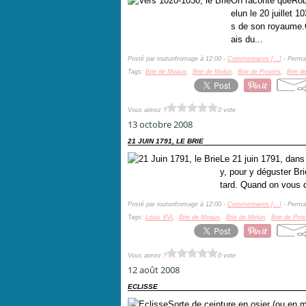
On raconte queRobe
elun le 20 juillet 1
s de son royaume.C
ais du...
Posté par toutunfromage à 12:00 -
Commentaires [
…
]
- Permal
Tags:
Brie de Meaux
,
Brie de Melun
,
Brie de Provins
,
Brie d
Vous aimez ?
0 vote
13 octobre 2008
21 JUIN 1791, LE BRIE
Le 21 juin 1791, dans 
y, pour y déguster Bri
tard. Quand on vous di
Posté par toutunfromage à 12:00 -
Commentaires [
…
]
- Permal
Tags:
Louis XVI
,
Brie de Meaux
,
Brie de Melun
,
Brie de Prov
Vous aimez ?
0 vote
12 août 2008
ECLISSE
Sorte de ceinture en osier (ou en m