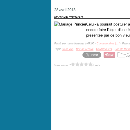
28 avril 2013
MARIAGE PRINCIER
Celui-là pourrait postule
encore faire l'objet d'un
présentée par ce bon vieux
Posté par toutunfromage à 07:00 -
Commentaires [
…
]
- Permal
Tags:
Louis XVI
,
Brie de Meaux
,
Coulommiers
,
Brie de Melu
Vous aimez ?
0 vote