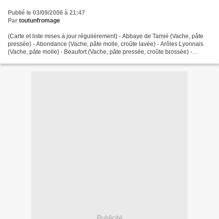
Publié le 03/09/2006 à 21:47
Par
toutunfromage
(Carte et liste mises à jour régulièrement) - Abbaye de Tamié (Vache, pâte
pressée) - Abondance (Vache, pâte molle, croûte lavée) - Arôles Lyonnais
(Vache, pâte molle) - Beaufort (Vache, pâte pressée, croûte brossée) -
Beaumont (Vache, pâte pressée, non...
Publicité