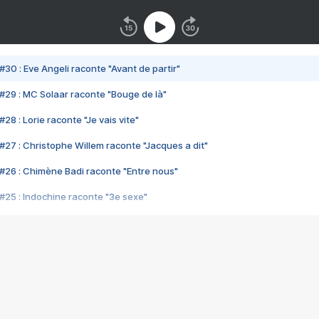
#30 : Eve Angeli raconte "Avant de partir"
#29 : MC Solaar raconte "Bouge de là"
28 : Lorie raconte "Je vais vite"
#27 : Christophe Willem raconte "Jacques a dit"
#26 : Chimène Badi raconte "Entre nous"
#25 : Indochine raconte "3e sexe"
#24 : Zaho raconte "C'est chelou"
#23 : Patrick Bruel raconte "Au café des délices"
#22 : Kyo raconte "Le chemin"
#21 : Nolwenn Leroy raconte "Cassé"