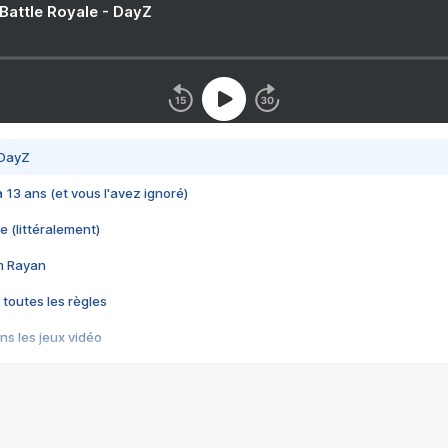
 Battle Royale - DayZ
 DayZ
 a 13 ans (et vous l'avez ignoré)
e (littéralement)
im Rayan
 toutes les règles
s les jeux vidéo
us choquant de Rockstar ? - Le scandale BULLY
e plus moche de Steam
du RÊVE tourne au CAUCHEMAR