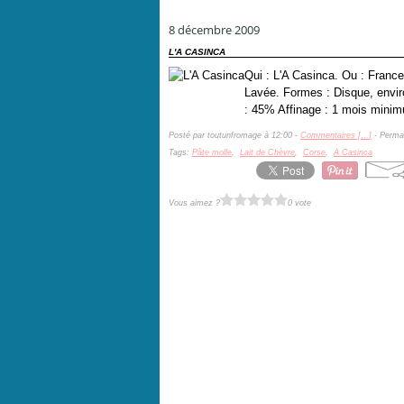
8 décembre 2009
L'A CASINCA
Qui : L'A Casinca. Ou : France
Lavée. Formes : Disque, envir
: 45% Affinage : 1 mois minimu
Posté par toutunfromage à 12:00 -
Commentaires [
…
]
- Permal
Tags:
Pâte molle
,
Lait de Chèvre
,
Corse
,
A Casinca
Vous aimez ?
0 vote