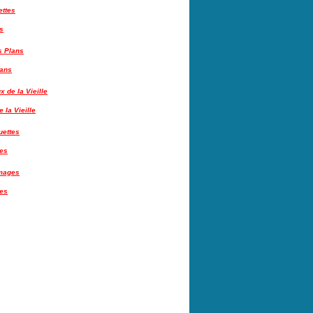
s
lans
 la Vieille
tes
es