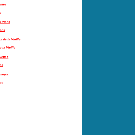
s
lans
 la Vieille
tes
es