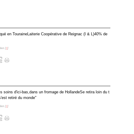
é en TouraineLaiterie Coopérative de Reignac (I & L)40% de
ien [
#
]
es soins d'ici-bas,dans un fromage de HollandeSe retira loin du t
s'est retiré du monde"
ien [
#
]