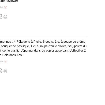
ifromaginaire
ien [
#
]
rsonnes : 4 Pélardons à l'huile, 8 oeufs, 1 c. à soupe de crème
1 bouquet de basilique, 1 c. à soupe d'huile d'olive, sel, poivre du
incer le basilic.L'éponger dans du papier absorbant.L'effeuiller.E
es Pélardons.Les...
ien [
#
]