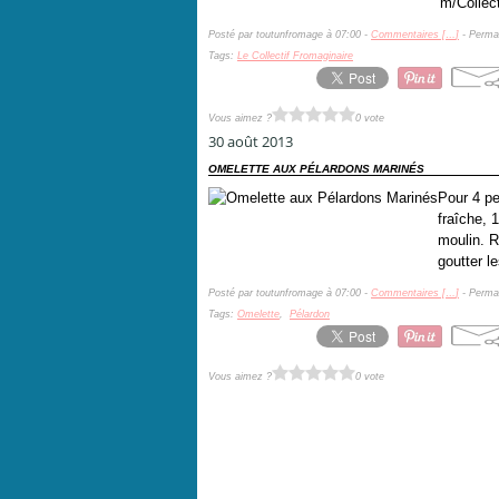
m/Collect
Posté par toutunfromage à 07:00 -
Commentaires [
…
]
- Permal
Tags:
Le Collectif Fromaginaire
Vous aimez ?
0 vote
30 août 2013
OMELETTE AUX PÉLARDONS MARINÉS
Pour 4 pe
fraîche, 
moulin. R
goutter l
Posté par toutunfromage à 07:00 -
Commentaires [
…
]
- Permal
Tags:
Omelette
,
Pélardon
Vous aimez ?
0 vote