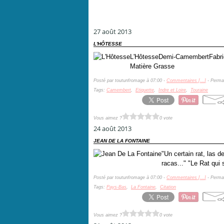
27 août 2013
L'HÔTESSE
L'HôtesseDemi-CamembertFabriqu
Matière Grasse
Posté par toutunfromage à 07:00 -
Commentaires [
…
]
- Permal
Tags:
Camembert
,
Etiquette
,
Indre et Loire
,
Touraine
Vous aimez ?
0 vote
24 août 2013
JEAN DE LA FONTAINE
"Un certain rat, las d
racas..." "Le Rat qui 
Posté par toutunfromage à 07:00 -
Commentaires [
…
]
- Permal
Tags:
Pays-Bas
,
La Fontaine
,
Citation
Vous aimez ?
0 vote