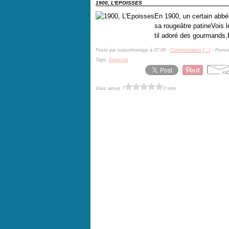
1900, L'EPOISSES
En 1900, un certain abbé
sa rougeâtre patineVois l
til adoré des gourmands,E
Posté par toutunfromage à 07:00 -
Commentaires [
…
]
- Permal
Tags:
Epoisses
Vous aimez ?
0 vote