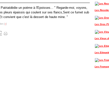
 Patriatdédie un poème à l'Epoisses... " Regarde-moi, voyons,
Les Recette
es pleurs épaissis qui coulent sur ses flancs,Sent ce fumet sub
t convient que c'est là dessert de haute mine. "
ien [
#
]
Les Gros P
Les Vieux de
Les Etiquet
Les Fromag