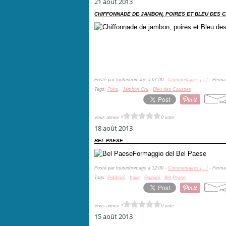
21 août 2013
CHIFFONNADE DE JAMBON, POIRES ET BLEU DES 
Posté par toutunfromage à 07:00 -
Commentaires [
…
]
- Permal
Tags:
Poire
,
Jambon Cru
,
Bleu des Causses
Vous aimez ?
0 vote
18 août 2013
BEL PAESE
Formaggio del Bel Paese
Posté par toutunfromage à 12:00 -
Commentaires [
…
]
- Permal
Tags:
Publicité
,
Italie
,
Galbani
,
Bel Pease
Vous aimez ?
0 vote
15 août 2013