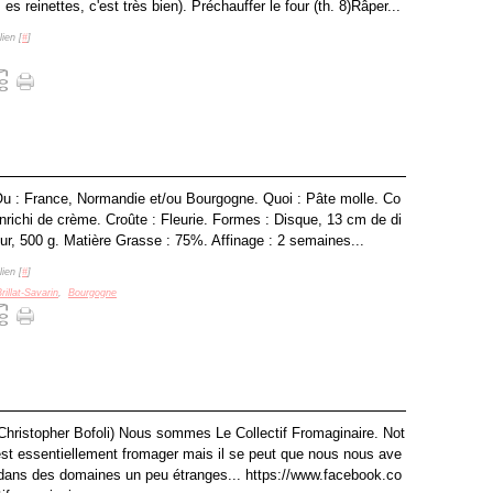
es reinettes, c'est très bien). Préchauffer le four (th. 8)Râper...
ien [
#
]
. Ou : France, Normandie et/ou Bourgogne. Quoi : Pâte molle. Co
nrichi de crème. Croûte : Fleurie. Formes : Disque, 13 cm de di
ur, 500 g. Matière Grasse : 75%. Affinage : 2 semaines...
ien [
#
]
rillat-Savarin
,
Bourgogne
 Christopher Bofoli) Nous sommes Le Collectif Fromaginaire. Not
est essentiellement fromager mais il se peut que nous nous ave
 dans des domaines un peu étranges... https://www.facebook.co