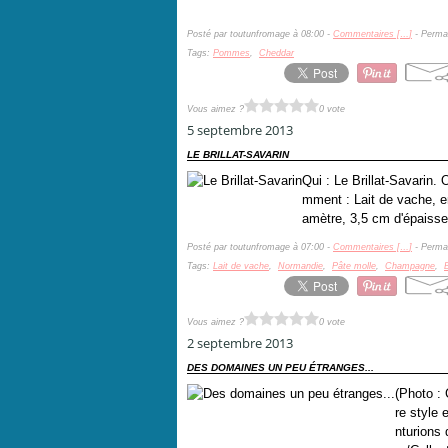
Posté par toutunfromage à 08:00 -
Commentaires [
…
]
- Permal
Tags:
Pommes
,
Cheddar
Vous aimez ?
0 vote
5 septembre 2013
LE BRILLAT-SAVARIN
Qui : Le Brillat-Savarin
mment : Lait de vache, e
amètre, 3,5 cm d'épaisse
Posté par toutunfromage à 07:00 -
Commentaires [
…
]
- Permal
Tags:
Lait de vache
,
Normandie
,
Pâte molle
,
Champagne
,
B
Vous aimez ?
0 vote
2 septembre 2013
DES DOMAINES UN PEU ÉTRANGES...
(Photo :
re style 
nturions