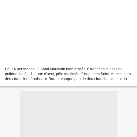
Pour 4 personnes : 2 Saint Marcellin bien affinés, 8 tranches minces de
poitrine fumée, 1 jaune d'oeuf, pâte feuilletée. Couper les Saint-Marcellin en
deux dans leur épaisseur. Barder chaque part de deux tranches de poitrine
fumée chacun. Déposer chaque...