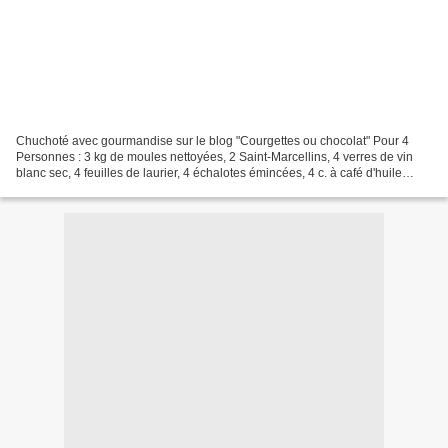
Chuchoté avec gourmandise sur le blog "Courgettes ou chocolat" Pour 4
Personnes : 3 kg de moules nettoyées, 2 Saint-Marcellins, 4 verres de vin
blanc sec, 4 feuilles de laurier, 4 échalotes émincées, 4 c. à café d'huile
d'olive, 1 c. à soupe de crème...