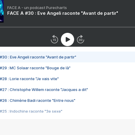
FACE A - un podcast Purecharts
FACE A #30 : Eve Angeli raconte "Avant de partir"
#30 : Eve Angeli raconte "Avant de partir"
#29 : MC Solaar raconte "Bouge de là"
28 : Lorie raconte "Je vais vite"
#27 : Christophe Willem raconte "Jacques a dit"
#26 : Chimène Badi raconte "Entre nous"
#25 : Indochine raconte "3e sexe"
#24 : Zaho raconte "C'est chelou"
#23 : Patrick Bruel raconte "Au café des délices"