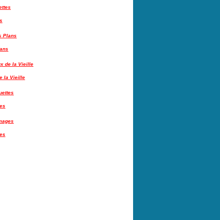
s
lans
 la Vieille
tes
es