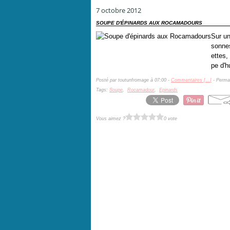
7 octobre 2012
SOUPE D'ÉPINARDS AUX ROCAMADOURS
Sur u
sonnes
ettes,
pe d'h
Posté par toutunfromage à 07:00 -
Commentaires [
…
]
- Permal
Tags:
Soupe
,
Rocamadour
,
Epinards
Vous aimez ?
0 vote