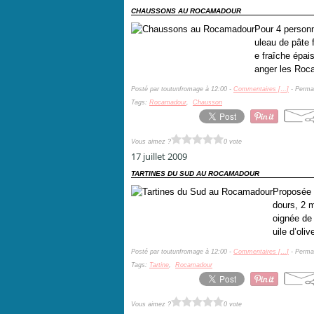
CHAUSSONS AU ROCAMADOUR
Pour 4 personn
uleau de pâte 
e fraîche épai
anger les Roc
Posté par toutunfromage à 12:00 -
Commentaires [
…
]
- Permal
Tags:
Rocamadour
,
Chausson
Vous aimez ?
0 vote
17 juillet 2009
TARTINES DU SUD AU ROCAMADOUR
Proposée 
dours, 2 m
oignée de 
uile d’oliv
Posté par toutunfromage à 12:00 -
Commentaires [
…
]
- Permal
Tags:
Tartine
,
Rocamadour
Vous aimez ?
0 vote