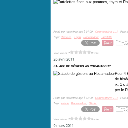
Posté par toutunfromage à 07:00 -
Commentaires [
…
]
- Permal
Tags:
Pommes
,
Thym
,
Rocamadour
,
Tartelette
Vous aimez ?
0 vote
26 avril 2011
SALADE DE GÉSIERS AU ROCAMADOUR
Pour 4 
de fris
ix, 1 c
per le 
Posté par toutunfromage à 12:00 -
Commentaires [
…
]
- Permal
Tags:
salade
,
Rocamadour
,
Gésier
Vous aimez ?
0 vote
9 mars 2011