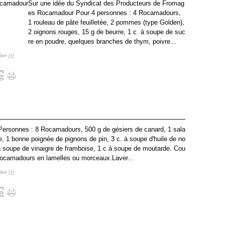
Sur une idée du Syndicat des Producteurs de Fromag
es Rocamadour Pour 4 personnes : 4 Rocamadours,
1 rouleau de pâte feuilletée, 2 pommes (type Golden),
2 oignons rouges, 15 g de beurre, 1 c. à soupe de suc
re en poudre, quelques branches de thym, poivre...
ien [
#
]
Personnes : 8 Rocamadours, 500 g de gésiers de canard, 1 sala
ée, 1 bonne poignée de pignons de pin, 3 c. à soupe d'huile de no
 à soupe de vinaigre de framboise, 1 c à soupe de moutarde. Cou
Rocamadours en lamelles ou morceaux.Laver...
ien [
#
]