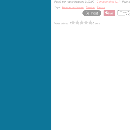
Posté par toutunfromage à 12:00 -
Commentaires [
…
]
- Permal
Tags:
Tomme de Savoie
,
Verrine
,
Cerise
Vous aimez ?
0 vote