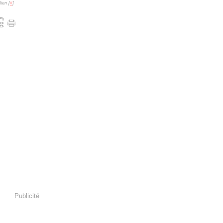
ien [
#
]
Publicité