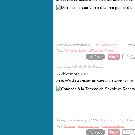
Posté par toutunfromage à 07:00 -
Commentaires [
…
]
- Permal
Tags:
Tomme de Savoie
,
Millefeuille
,
Mangue
Vous aimez ?
0 vote
27 décembre 2011
CANAPÉS À LA TOMME DE SAVOIE ET ROSETTE DE
Posté par toutunfromage à 07:00 -
Commentaires [
…
]
- Permal
Tags:
Canapés
,
Rosette de Lyon
,
Tomme de Savoie