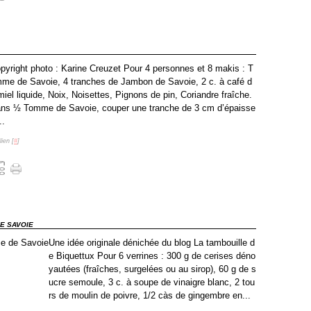
pyright photo : Karine Creuzet Pour 4 personnes et 8 makis : T
me de Savoie, 4 tranches de Jambon de Savoie, 2 c. à café d
miel liquide, Noix, Noisettes, Pignons de pin, Coriandre fraîche.
ns ½ Tomme de Savoie, couper une tranche de 3 cm d’épaisse
..
ien [
#
]
E SAVOIE
Une idée originale dénichée du blog La tambouille d
e Biquettux Pour 6 verrines : 300 g de cerises déno
yautées (fraîches, surgelées ou au sirop), 60 g de s
ucre semoule, 3 c. à soupe de vinaigre blanc, 2 tou
rs de moulin de poivre, 1/2 càs de gingembre en...