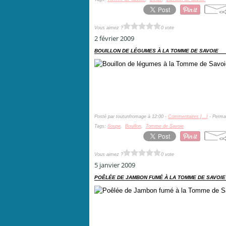
Vous aimez ?
0 vote
2 février 2009
BOUILLON DE LÉGUMES À LA TOMME DE SAVOIE
Posté par toutunfromage à 12:00 -
Commentaires [
…
]
- Permal
Tags:
Soupe
,
Bouillon
,
Tomme de Savoie
Vous aimez ?
0 vote
5 janvier 2009
POÊLÉE DE JAMBON FUMÉ À LA TOMME DE SAVOIE