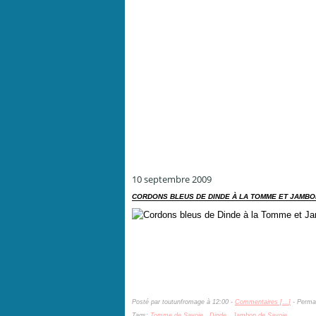
10 septembre 2009
CORDONS BLEUS DE DINDE À LA TOMME ET JAMBO
Posté par toutunfromage à 12:00 -
Commentaires [
…
]
- Permal
Tags:
Tomme de Savoie
,
Dinde
,
Jambon de Savoie