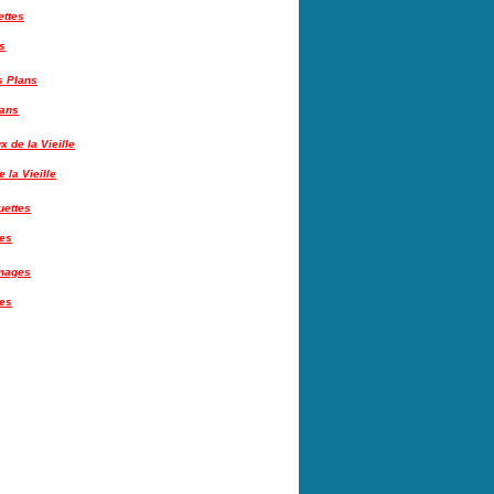
s
lans
 la Vieille
tes
es