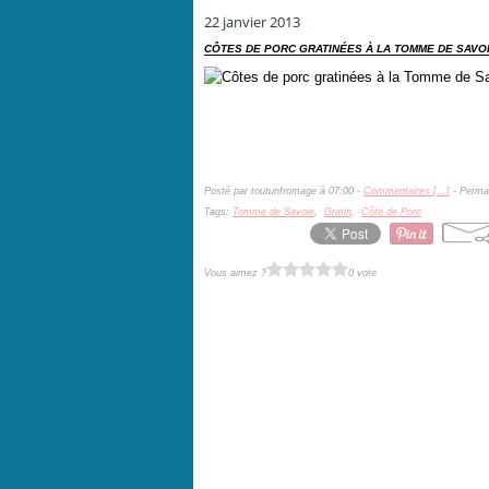
22 janvier 2013
CÔTES DE PORC GRATINÉES À LA TOMME DE SAVO
Posté par toutunfromage à 07:00 -
Commentaires [
…
]
- Permal
Tags:
Tomme de Savoie
,
Gratin
,
Côte de Porc
Vous aimez ?
0 vote