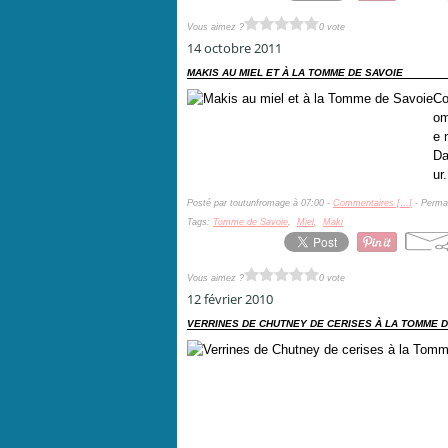
Vous aimez ?
0 vote
14 octobre 2011
MAKIS AU MIEL ET À LA TOMME DE SAVOIE
Co
om
e 
Da
ur.
Posté par toutunfromage à 07:00 -
Commentaires [
…
]
- Permal
Tags:
Tomme de Savoie
,
Miel
,
Maki
Vous aimez ?
0 vote
12 février 2010
VERRINES DE CHUTNEY DE CERISES À LA TOMME D