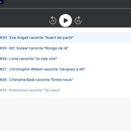
#30 : Eve Angeli raconte "Avant de partir"
#29 : MC Solaar raconte "Bouge de là"
28 : Lorie raconte "Je vais vite"
#27 : Christophe Willem raconte "Jacques a dit"
#26 : Chimène Badi raconte "Entre nous"
#25 : Indochine raconte "3e sexe"
#24 : Zaho raconte "C'est chelou"
#23 : Patrick Bruel raconte "Au café des délices"
#22 : Kyo raconte "Le chemin"