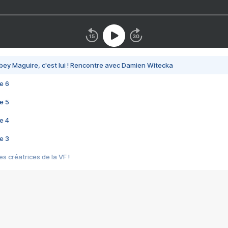
bey Maguire, c'est lui ! Rencontre avec Damien Witecka
e 6
e 5
e 4
e 3
s créatrices de la VF !
e 2
e 1
e Mektoub My Love arrive enfin ! Rencontre avec Shaïn Boumedine et Sal