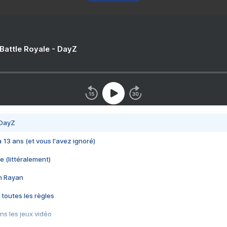
 Battle Royale - DayZ
 DayZ
 a 13 ans (et vous l'avez ignoré)
e (littéralement)
im Rayan
 toutes les règles
s les jeux vidéo